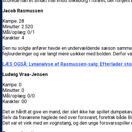
scorede han et smukt mål imod Silkeborg i foråret, der fortjent 
Jacob Rasmussen
Kampe: 28
Minutter: 2.520
Mål/oplæg: 0/1
Karakter: 4
Den nu solgte anfører havde en undervældende sæson sammenli
fejlvurderinger og var langt mere usikker med bolden. Derfor 
LÆS OGSÅ: Lynanalyse af Rasmussen-salg: Efterlader stort
Ludwig Vraa-Jensen
Kampe: 0
Minutter: 0
Mål/oplæg: 0/0
Karakter: 00
Det er hårdt at give en mand, der slet ikke har spillet dumpekara
Selv da fraværene haglede ned over forsvaret, foretrak både Bi
Det var et vink med en vognstang, og den unge forsvarsspiller e