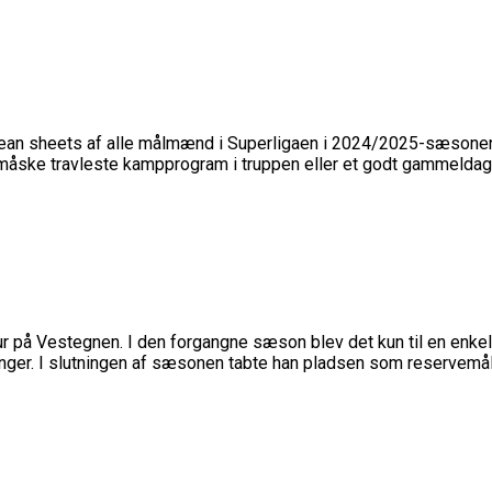
lean sheets af alle målmænd i Superligaen i 2024/2025-sæsonen, 
 måske travleste kampprogram i truppen eller et godt gammeldag
figur på Vestegnen. I den forgangne sæson blev det kun til en en
nger. I slutningen af sæsonen tabte han pladsen som reservemålm