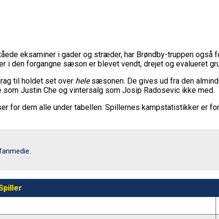
åede eksaminer i gader og stræder, har Brøndby-truppen også for
ner i den forgangne sæson er blevet vendt, drejet og evalueret 
rag til holdet set over
hele
sæsonen. De gives ud fra den almindeli
e som Justin Che og vintersalg som Josip Radosevic ikke med.
r for dem alle under tabellen. Spillernes kampstatistikker er f
 fanmedie.
Spiller