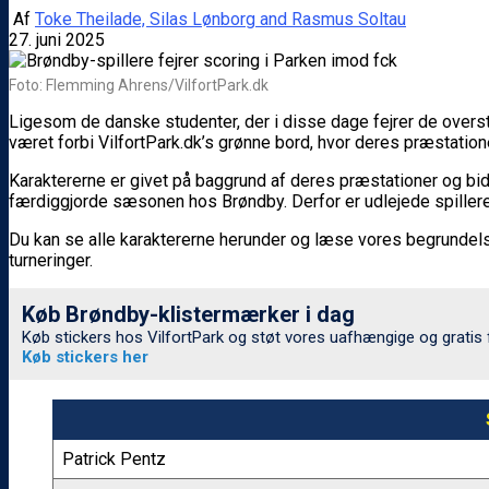
Af
Toke Theilade, Silas Lønborg and Rasmus Soltau
27. juni 2025
Foto: Flemming Ahrens/VilfortPark.dk
Ligesom de danske studenter, der i disse dage fejrer de overst
været forbi VilfortPark.dk’s grønne bord, hvor deres præstatio
Karaktererne er givet på baggrund af deres præstationer og bid
færdiggjorde sæsonen hos Brøndby. Derfor er udlejede spiller
Du kan se alle karaktererne herunder og læse vores begrundelse
turneringer.
Køb Brøndby-klistermærker i dag
Køb stickers hos VilfortPark og støt vores uafhængige og gratis
Køb stickers her
Patrick Pentz