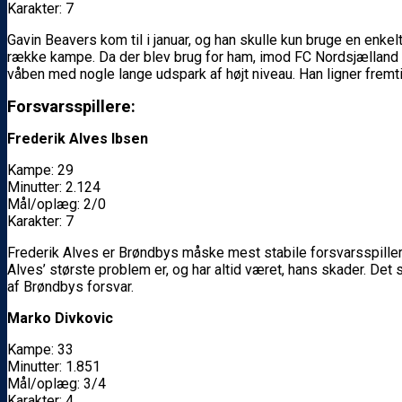
Karakter: 7
Gavin Beavers kom til i januar, og han skulle kun bruge en enk
række kampe. Da der blev brug for ham, imod FC Nordsjælland p
våben med nogle lange udspark af højt niveau. Han ligner fremt
Forsvarsspillere:
Frederik Alves Ibsen
Kampe: 29
Minutter: 2.124
Mål/oplæg: 2/0
Karakter: 7
Frederik Alves er Brøndbys måske mest stabile forsvarsspiller. 
Alves’ største problem er, og har altid været, hans skader. Det
af Brøndbys forsvar.
Marko Divkovic
Kampe: 33
Minutter: 1.851
Mål/oplæg: 3/4
Karakter: 4