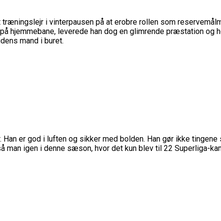
elt træningslejr i vinterpausen på at erobre rollen som reservem
å hjemmebane, leverede han dog en glimrende præstation og holdt
idens mand i buret.
Han er god i luften og sikker med bolden. Han gør ikke tingene s
 så man igen i denne sæson, hvor det kun blev til 22 Superliga-ka