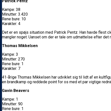
Patrick Pentz
Kampe: 38
Minutter: 3.420
Rene bure: 10
Karakter: 4
Det er en spøjs situation med Patrick Pentz. Han havde flest c
mangler noget. Uanset om der er tale om udmattelse efter det
Thomas Mikkelsen
Kampe: 3
Minutter: 270
Rene bure: 1
Karakter: 7
41-årige Thomas Mikkelsen har udviklet sig til lidt af en kult
en brandkamp og reddede point for os med et par vigtige redni
Gavin Beavers
Kampe: 1
Minutter: 90
Rene bure: 1