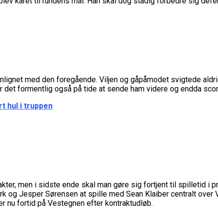
blev kåret til rundens mål. Han skal dog stadig forbedre sig defe
gnet med den foregående. Viljen og gåpåmodet svigtede aldrig
var det formentlig også på tide at sende ham videre og endda sc
 hul i truppen
kter, men i sidste ende skal man gøre sig fortjent til spilletid i 
rk og Jesper Sørensen at spille med Sean Klaiber centralt over V
r nu fortid på Vestegnen efter kontraktudløb.