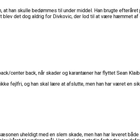
 at han skulle bedømmes til under middel. Han brugte efteråret
godt blev det dog aldrig for Divkovic, der lod til at være hæmme
k/center back, når skader og karantæner har flyttet Sean Klaiber
ke fejlfri, og han skal lære at afslutte, men han har været en sik
sæsonen uheldigt med en slem skade, men han har leveret både 