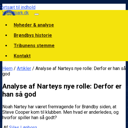
Fortsæt til indhold
Vilfortpark.dk
Nyheder & analyse
Brøndbys historie
Tribunens stemme
Kontakt
Hjem
/
Artikler
/ Analyse af Narteys nye rolle: Derfor er han så
god
Analyse af Narteys nye rolle: Derfor er
han så god
Noah Nartey har været fremragende for Brøndby siden, at
Steve Cooper kom til klubben. Men hvad er anderledes, og
hvorfor spiller han så godt?
Af
Silas Lønborg