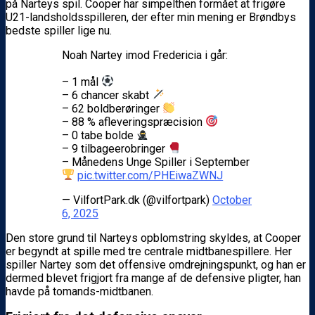
på Narteys spil. Cooper har simpelthen formået at frigøre
U21-landsholdsspilleren, der efter min mening er Brøndbys
bedste spiller lige nu.
Noah Nartey imod Fredericia i går:
– 1 mål
– 6 chancer skabt
– 62 boldberøringer
– 88 % afleveringspræcision
– 0 tabe bolde
– 9 tilbageerobringer
– Månedens Unge Spiller i September
pic.twitter.com/PHEiwaZWNJ
— VilfortPark.dk (@vilfortpark)
October
6, 2025
Den store grund til Narteys opblomstring skyldes, at Cooper
er begyndt at spille med tre centrale midtbanespillere. Her
spiller Nartey som det offensive omdrejningspunkt, og han er
dermed blevet frigjort fra mange af de defensive pligter, han
havde på tomands-midtbanen.