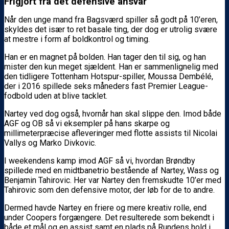
Frigjort fra det defensive ansvar
Når den unge mand fra Bagsværd spiller så godt på 10’eren,
skyldes det især to ret basale ting, der dog er utrolig svære
at mestre i form af boldkontrol og timing.
Han er en magnet på bolden. Han tager den til sig, og han
mister den kun meget sjældent. Han er sammenlignelig med
den tidligere Tottenham Hotspur-spiller, Moussa Dembélé,
der i 2016 spillede seks måneders fast Premier League-
fodbold uden at blive tacklet.
Nartey ved dog også, hvornår han skal slippe den. Imod både
AGF og OB så vi eksempler på hans skarpe og
millimeterpræcise afleveringer med flotte assists til Nicolai
Vallys og Marko Divkovic.
I weekendens kamp imod AGF så vi, hvordan Brøndby
spillede med en midtbanetrio bestående af Nartey, Wass og
Benjamin Tahirovic. Her var Nartey den fremskudte 10’er med
Tahirovic som den defensive motor, der løb for de to andre.
Dermed havde Nartey en friere og mere kreativ rolle, end
under Coopers forgængere. Det resulterede som bekendt i
både et mål og en assist samt en plads på Rundens hold i