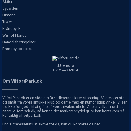
Aktier
Sydsiden
Historie
Trøjer
Brøndby IF
Wall of Honour
Handelsbetingelser
Brøndby podcast
43 Media
CVR: 44932814
Om VilfortPark.dk
VilfortPark.dk er en side om Brøndbyernes Idrætsforening. Vi dækker stort
og småt fra vores smukke klub og gerne med en humoristisk vinkel. Vi ser
os ikke for gode til at grine af vores rivalers uheld. Alle er velkomne til at
citere VilfortPark.dk, så længe det markeres tydeligt. Vi kan kontaktes på
kontakt@vilfortpark.dk.
Er du interesseret i at skrive for os, kan du kontakte os
her
.