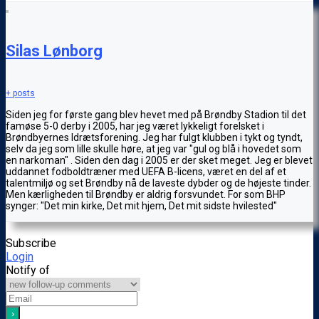
Silas Lønborg
+ posts
Siden jeg for første gang blev hevet med på Brøndby Stadion til det
famøse 5-0 derby i 2005, har jeg været lykkeligt forelsket i
Brøndbyernes Idrætsforening. Jeg har fulgt klubben i tykt og tyndt,
selv da jeg som lille skulle høre, at jeg var "gul og blå i hovedet som
en narkoman" . Siden den dag i 2005 er der sket meget. Jeg er blevet
uddannet fodboldtræner med UEFA B-licens, været en del af et
talentmiljø og set Brøndby nå de laveste dybder og de højeste tinder.
Men kærligheden til Brøndby er aldrig forsvundet. For som BHP
synger: "Det min kirke, Det mit hjem, Det mit sidste hvilested"
Subscribe
Login
Notify of