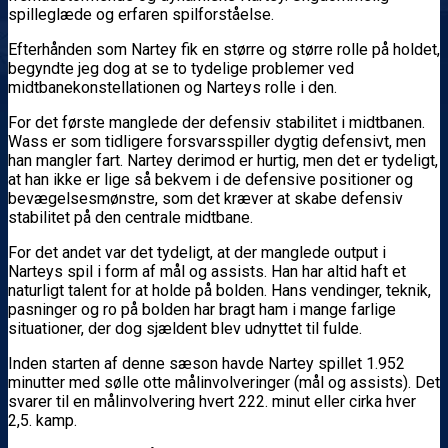
spilleglæde og erfaren spilforståelse.
Efterhånden som Nartey fik en større og større rolle på holdet,
begyndte jeg dog at se to tydelige problemer ved
midtbanekonstellationen og Narteys rolle i den.
For det første manglede der defensiv stabilitet i midtbanen.
Wass er som tidligere forsvarsspiller dygtig defensivt, men
han mangler fart. Nartey derimod er hurtig, men det er tydeligt,
at han ikke er lige så bekvem i de defensive positioner og
bevægelsesmønstre, som det kræver at skabe defensiv
stabilitet på den centrale midtbane.
For det andet var det tydeligt, at der manglede output i
Narteys spil i form af mål og assists. Han har altid haft et
naturligt talent for at holde på bolden. Hans vendinger, teknik,
pasninger og ro på bolden har bragt ham i mange farlige
situationer, der dog sjældent blev udnyttet til fulde.
Inden starten af denne sæson havde Nartey spillet 1.952
minutter med sølle otte målinvolveringer (mål og assists). Det
svarer til en målinvolvering hvert 222. minut eller cirka hver
2,5. kamp.