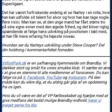
Superligaen.
Det har været forfriskende endelig at se Nartey i en rolle, hvor
han kan udfolde sit talent for alvor og hvor han kan tage nogle
flere risici. Man kan se, at den unge mand har fået større tro
på sine egne evner med den øgede frihed, og det bliver rigtig
spændende at følge hans udvikling på positionen i takt med,
at han får mere erfaring fra højeste niveau.
Hvordan ser du Narteys udvikling under Steve Cooper? Del
din holdning i kommentarfeltet forneden.
VilfortPark.dk
er en uafhængig hjemmeside om Brøndby. Vi
dækker stort og småt fra vores smukke klub. Vi sætter en ære
i at give en stemme til alle medlemmer af fanscenen. Du kan
følge os
på
X
,
Facebook
,
YouTube
og
Instagram
. På den
måde kan du sikre dig, at du aldrig går glip af en opdatering
fra os igen.
Hvis du vil være en del af VP-fællesskabet og hjælpe med at
give medfans det bedst mulige Brøndby-indhold,
hører vi
meget gerne fra dig
.