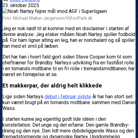
23. oktober 2025
Foto: Michael Walker Jørgensen/VilfortPark.dk
Jeg er nok nødt til at komme med en disclaimer i starten af
denne analyse: Jeg elsker måden Noah Nartey spiller fodbold
på. For ham ligner alting en leg, han er nonchalant og så spiller
han med et smil på læben.
Det har han i hvert fald gjort siden Steve Cooper kom til som
cheftræner for Brøndby. Narteys udvikling fra en fastlåst rolle
i en tomands midtbane til en fri rolle i tremandsmidtbanen, har
været en fornøjelse at se.
Et makkerpar, der aldrig helt klikkede
Lige siden Narteys
debut i februar sidste
år har han stort set
kun været brugt på en tomands midtbane sammen med Daniel
Wass.
I starten kunne jeg egentlig godt lide idéen i den
konstellation. Det unge og det erfarne. Den gamle Brøndby-
dreng og den nye. Den lidt mere dybdeliggende Wass og den
fremadstormende og dynamiske Nartey. Ungdommelig