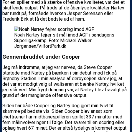
For en spiller med så stærke offensive kvaliteter, var det et
skuffende output. På trods af de åbenlyse kvaliteter Nartey
bar rundt på, formåede hverken Jesper Sørensen eller
Frederik Birk at få det bedste ud af ham.
Noah Nartey fejrer sit mål imod AGF i søndagens
Superliga-kamp. Foto: Michael Walker
Jørgensen/VilfortPark.dk
Gennembruddet under Cooper
Jeg må indrømme, at jeg var nervøs, da Steve Cooper
startede med Nartey på bænken i sin debut imod fck på
Brøndby Stadion. I min analyse af derbysejren skrev jeg, at
det var et modigt valg af waliseren at bænke Nartey, hvilket
jeg står ved. Min frygt dengang var, at Nartey blev fravalgt på
grund af det manglende offensive output.
Siden har både Cooper og Nartey dog gjort min tvivl til
skamme på bedste vis. Siden Cooper blev ansat som
cheftræner har midtbanespilleren spillet 337 minutter med
fem målinvolveringer til følge. Det svarer til en scoring eller
oplæg hvert 67. minut. Der er altså tydeligvis kommet output