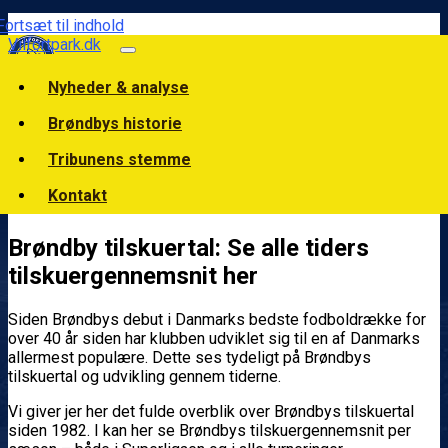
Fortsæt til indhold
Vilfortpark.dk
Nyheder & analyse
Brøndbys historie
Tribunens stemme
Kontakt
Brøndby tilskuertal: Se alle tiders
tilskuergennemsnit her
Siden Brøndbys debut i Danmarks bedste fodboldrække for
over 40 år siden har klubben udviklet sig til en af Danmarks
allermest populære. Dette ses tydeligt på Brøndbys
tilskuertal og udvikling gennem tiderne.
Vi giver jer her det fulde overblik over Brøndbys tilskuertal
siden 1982. I kan her se Brøndbys tilskuergennemsnit per