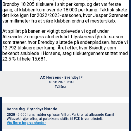
Brøndby 18.205 tilskuere i snit per kamp, og det var første
gang, at klubben kom over de 18.000 per kamp. Faktisk skete
det ikke igen før 2022/2023-sæsonen, hvor Jesper Sørensen
var millimeter fra at sikre klubben endnu et mesterskab.
At spillet på banen er vigtigt oplevede vi også under
Alexander Zornigers storhedstid. I tyskerens første sæson
som træner, hvor Brøndby sluttede på andenpladsen, havde vi
12.792 tilskuere per kamp. Året efter, hvor Brøndby som
bekendt snublede i Horsens, steg tilskuergennemsnittet med
22,5 % til hele 15.681.
AC Horsens - Brøndby IF
09/08-2026 18:00
TV3 Sport
Denne dag i Brøndbys historie
2020
- 5-600 fans møder op foran Vilfort Park for at afbrænde Kamil
Wilczek-trøjer efter, at polakkens skifte til FCK bliver officielt.
Vis flere begivenheder