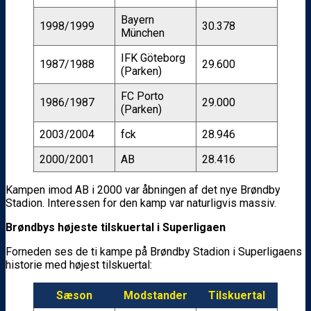
Bayern
1998/1999
30.378
München
IFK Göteborg
1987/1988
29.600
(Parken)
FC Porto
1986/1987
29.000
(Parken)
2003/2004
fck
28.946
2000/2001
AB
28.416
Kampen imod AB i 2000 var åbningen af det nye Brøndby
Stadion. Interessen for den kamp var naturligvis massiv.
Brøndbys højeste tilskuertal i Superligaen
Forneden ses de ti kampe på Brøndby Stadion i Superligaens
historie med højest tilskuertal:
Sæson
Modstander
Tilskuertal