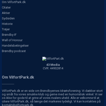
Om VilfortPark.dk
Citater
Aktier
Sydsiden
Historie
Trøjer
Brøndby IF
Wall of Honour
Handelsbetingelser
Brøndby podcast
43 Media
CVR: 44932814
Om VilfortPark.dk
VilfortPark.dk er en side om Brøndbyernes Idrætsforening. Vi dækker stort
og småt fra vores smukke klub og gerne med en humoristisk vinkel. Vi ser
os ikke for gode til at grine af vores rivalers uheld. Alle er velkomne til at
citere VilfortPark.dk, så længe det markeres tydeligt. Vi kan kontaktes på
kontakt@vilfortpark.dk.