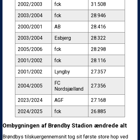
2002/2003
fck
31.508
2003/2004
fck
28.946
2000/2001
AB
28.416
2003/2004
Esbjerg
28.322
2005/2006
fck
28.298
2001/2002
fck
28.116
2001/2002
Lyngby
27.357
FC
2004/2005
27.356
Nordsjælland
2023/2024
AGF
27.168
2024/2025
fck
26.885
Ombygningen af Brøndby Stadion ændrede alt
Brøndbys tilskuergennemsnit tog sit første store hop ved