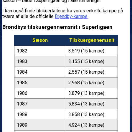
sæson – både i Superligaen og i alle turneringer.
I kan også finde tilskuertallene fra vores enkelte kampe på
tværs af alle de officielle
Brøndby-kampe
.
Brøndbys tilskuergennemsnit i Superligaen
Sæson
Tilskuergennemsnit
1982
3.519 (15 kampe)
1983
3.155 (15 kampe)
1984
2.557 (15 kampe)
1985
2.968 (15 kampe)
1986
3.879 (13 kampe)
1987
5.834 (13 kampe)
1988
3.858 (13 kampe)
1989
4.924 (13 kampe)