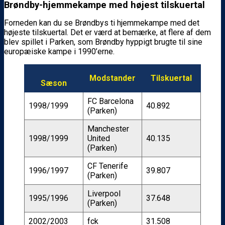
Brøndby-hjemmekampe med højest tilskuertal
Forneden kan du se Brøndbys ti hjemmekampe med det
højeste tilskuertal. Det er værd at bemærke, at flere af dem
blev spillet i Parken, som Brøndby hyppigt brugte til sine
europæiske kampe i 1990’erne.
Modstander
Tilskuertal
Sæson
FC Barcelona
1998/1999
40.892
(Parken)
Manchester
1998/1999
United
40.135
(Parken)
CF Tenerife
1996/1997
39.807
(Parken)
Liverpool
1995/1996
37.648
(Parken)
2002/2003
fck
31.508