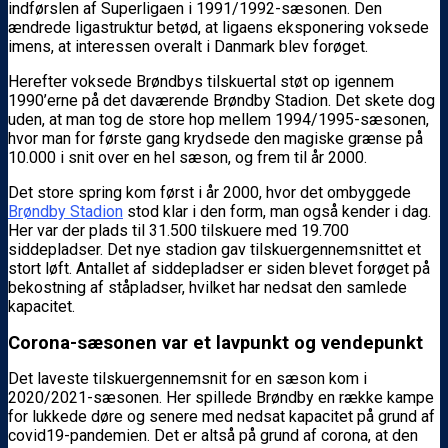
indførslen af Superligaen i 1991/1992-sæsonen. Den
ændrede ligastruktur betød, at ligaens eksponering voksede
imens, at interessen overalt i Danmark blev forøget.
Herefter voksede Brøndbys tilskuertal støt op igennem
1990’erne på det daværende Brøndby Stadion. Det skete dog
uden, at man tog de store hop mellem 1994/1995-sæsonen,
hvor man for første gang krydsede den magiske grænse på
10.000 i snit over en hel sæson, og frem til år 2000.
Det store spring kom først i år 2000, hvor det ombyggede
Brøndby Stadion
stod klar i den form, man også kender i dag.
Her var der plads til 31.500 tilskuere med 19.700
siddepladser. Det nye stadion gav tilskuergennemsnittet et
stort løft. Antallet af siddepladser er siden blevet forøget på
bekostning af ståpladser, hvilket har nedsat den samlede
kapacitet.
Corona-sæsonen var et lavpunkt og vendepunkt
Det laveste tilskuergennemsnit for en sæson kom i
2020/2021-sæsonen. Her spillede Brøndby en række kampe
for lukkede døre og senere med nedsat kapacitet på grund af
covid19-pandemien. Det er altså på grund af corona, at den