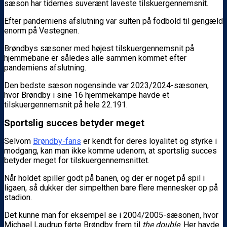
sæson har tidernes suverænt laveste tilskuergennemsnit.
Efter pandemiens afslutning var sulten på fodbold til gengæld
enorm på Vestegnen.
Brøndbys sæsoner med højest tilskuergennemsnit på
hjemmebane er således alle sammen kommet efter
pandemiens afslutning.
Den bedste sæson nogensinde var 2023/2024-sæsonen,
hvor Brøndby i sine 16 hjemmekampe havde et
tilskuergennemsnit på hele 22.191.
Sportslig succes betyder meget
Selvom
Brøndby-fans
er kendt for deres loyalitet og styrke i
modgang, kan man ikke komme udenom, at sportslig succes
betyder meget for tilskuergennemsnittet.
Når holdet spiller godt på banen, og der er noget på spil i
ligaen, så dukker der simpelthen bare flere mennesker op på
stadion.
Det kunne man for eksempel se i 2004/2005-sæsonen, hvor
Michael Laudrup førte Brøndby frem til
the double
. Her havde