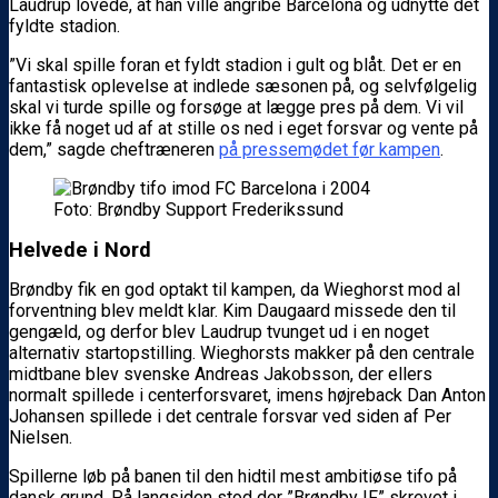
Laudrup lovede, at han ville angribe Barcelona og udnytte det
fyldte stadion.
”Vi skal spille foran et fyldt stadion i gult og blåt. Det er en
fantastisk oplevelse at indlede sæsonen på, og selvfølgelig
skal vi turde spille og forsøge at lægge pres på dem. Vi vil
ikke få noget ud af at stille os ned i eget forsvar og vente på
dem,” sagde cheftræneren
på pressemødet før kampen
.
Foto: Brøndby Support Frederikssund
Helvede i Nord
Brøndby fik en god optakt til kampen, da Wieghorst mod al
forventning blev meldt klar. Kim Daugaard missede den til
gengæld, og derfor blev Laudrup tvunget ud i en noget
alternativ startopstilling. Wieghorsts makker på den centrale
midtbane blev svenske Andreas Jakobsson, der ellers
normalt spillede i centerforsvaret, imens højreback Dan Anton
Johansen spillede i det centrale forsvar ved siden af Per
Nielsen.
Spillerne løb på banen til den hidtil mest ambitiøse tifo på
dansk grund. På langsiden stod der ”Brøndby IF” skrevet i