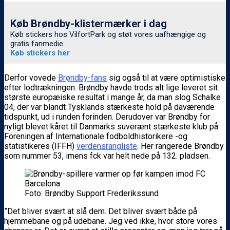
Køb Brøndby-klistermærker i dag
Køb stickers hos VilfortPark og støt vores uafhængige og
gratis fanmedie.
Køb stickers her
Derfor vovede
Brøndby-fans
sig også til at være optimistiske
efter lodtrækningen. Brøndby havde trods alt lige leveret sit
største europæiske resultat i mange år, da man slog Schalke
04, der var blandt Tysklands stærkeste hold på daværende
tidspunkt, ud i runden forinden. Derudover var Brøndby for
nyligt blevet kåret til Danmarks suverænt stærkeste klub på
Foreningen af Internationale fodboldhistorikere -og
statistikeres (IFFH)
verdensrangliste
. Her rangerede Brøndby
som nummer 53, imens fck var helt nede på 132. pladsen.
Foto: Brøndby Support Frederikssund
”Det bliver svært at slå dem. Det bliver svært både på
hjemmebane og på udebane. Jeg ved ikke, hvor store vores