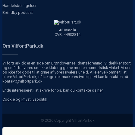
Handelsbetingelser
Brøndby podcast
43 Media
CVR: 44932814
Om VilfortPark.dk
VilfortPark.dk er en side om Brøndbyernes Idrætsforening. Vi dækker stort
og småt fra vores smukke klub og gerne med en humoristisk vinkel. Vi ser
os ikke for gode til at grine af vores rivalers uheld. Alle er velkomne til at
citere VilfortPark.dk, så længe det markeres tydeligt. Vi kan kontaktes på
kontakt@vilfortpark.dk.
Er du interesseret i at skrive for os, kan du kontakte os
her
.
Cookie og Privatlivspolitik
© 2026 Copyright VilfortPart.dk