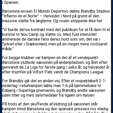
i Spanien.
Barcelona-avisen El Mundo Deportivo døbte Brøndby Stadion
”Infierno en el Norte” – Helvedet i Nord på grund af den
massive støtte fra lægterne. Og rosen stoppede ikke her:
”Vi burde skrive kontrakt med det publikum for at få dem til at
komme til Nou Camp og støtte os. Med fuld intensitet
animerede de danske fans deres hold som om, det var i
Tyrkiet eller i Grækenland, men på en meget mere civiliseret
måde.”
For begge klubber var kampen en del af et vendepunkt.
Barcelona sluttede sæsonen på andenpladsen, og året efter
genvandt de La Liga for første gang i seks år, og halvandet år
efter triumfen på Vilfort Park vandt de Champions League.
For Brøndby gik det en anden vej. Efter et respektabelt 2-1-
nederlag i returkampen tabte man 1-6 på hjemmebane til
Esbjerg i Superliga-premieren, og Brøndby endte sæsonen
uden titler og med sølvmedaljer fra ligaen om halsen.
På trods af den skuffende afslutning på sæsonen står
kampen imod Barcelona og den spanske presses ros stadig