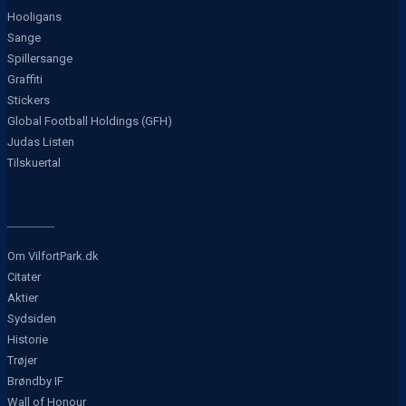
Hooligans
Sange
Spillersange
Graffiti
Stickers
Global Football Holdings (GFH)
Judas Listen
Tilskuertal
Om VilfortPark.dk
Citater
Aktier
Sydsiden
Historie
Trøjer
Brøndby IF
Wall of Honour