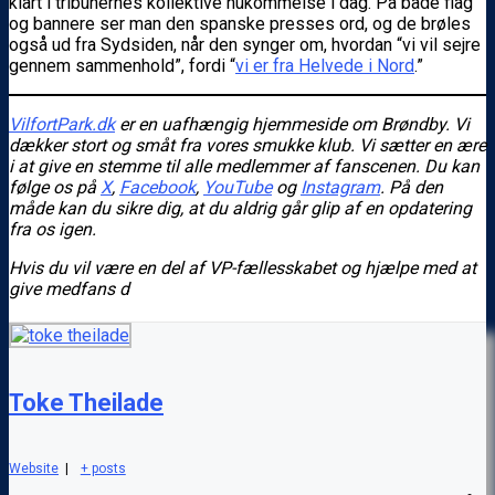
klart i tribunernes kollektive hukommelse i dag. På både flag
og bannere ser man den spanske presses ord, og de brøles
også ud fra Sydsiden, når den synger om, hvordan “vi vil sejre
gennem sammenhold”, fordi “
vi er fra Helvede i Nord
.”
VilfortPark.dk
er en uafhængig hjemmeside om Brøndby. Vi
dækker stort og småt fra vores smukke klub. Vi sætter en ære
i at give en stemme til alle medlemmer af fanscenen. Du kan
følge os
på
X
,
Facebook
,
YouTube
og
Instagram
. På den
måde kan du sikre dig, at du aldrig går glip af en opdatering
fra os igen.
Hvis du vil være en del af VP-fællesskabet og hjælpe med at
give medfans d
Toke Theilade
Website
|
+ posts