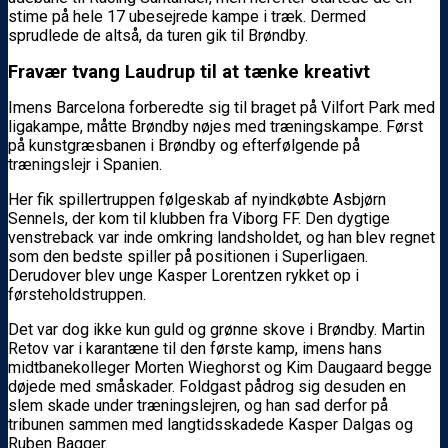
stime på hele 17 ubesejrede kampe i træk. Dermed
sprudlede de altså, da turen gik til Brøndby.
Fravær tvang Laudrup til at tænke kreativt
Imens Barcelona forberedte sig til braget på Vilfort Park med
ligakampe, måtte Brøndby nøjes med træningskampe. Først
på kunstgræsbanen i Brøndby og efterfølgende på
træningslejr i Spanien.
Her fik spillertruppen følgeskab af nyindkøbte Asbjørn
Sennels, der kom til klubben fra Viborg FF. Den dygtige
venstreback var inde omkring landsholdet, og han blev regnet
som den bedste spiller på positionen i Superligaen.
Derudover blev unge Kasper Lorentzen rykket op i
førsteholdstruppen.
Det var dog ikke kun guld og grønne skove i Brøndby. Martin
Retov var i karantæne til den første kamp, imens hans
midtbanekolleger Morten Wieghorst og Kim Daugaard begge
døjede med småskader. Foldgast pådrog sig desuden en
slem skade under træningslejren, og han sad derfor på
tribunen sammen med langtidsskadede Kasper Dalgas og
Ruben Bagger.