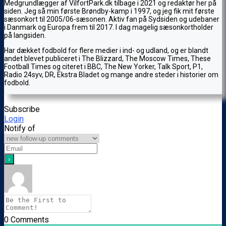
Medgrundlægger af VilfortPark.dk tilbage i 2021 og redaktør her på
siden. Jeg så min første Brøndby-kamp i 1997, og jeg fik mit første
sæsonkort til 2005/06-sæsonen. Aktiv fan på Sydsiden og udebaner
i Danmark og Europa frem til 2017. I dag magelig sæsonkortholder
på langsiden.
Har dækket fodbold for flere medier i ind- og udland, og er blandt
andet blevet publiceret i The Blizzard, The Moscow Times, These
Football Times og citeret i BBC, The New Yorker, Talk Sport, P1,
Radio 24syv, DR, Ekstra Bladet og mange andre steder i historier om
fodbold.
Subscribe
Login
Notify of
0
Comments