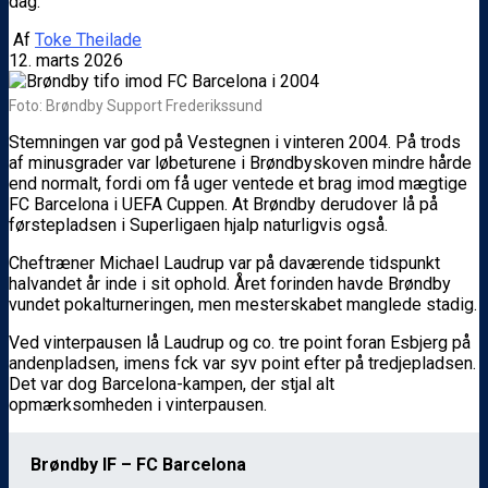
dag.
Af
Toke Theilade
12. marts 2026
Foto: Brøndby Support Frederikssund
Stemningen var god på Vestegnen i vinteren 2004. På trods
af minusgrader var løbeturene i Brøndbyskoven mindre hårde
end normalt, fordi om få uger ventede et brag imod mægtige
FC Barcelona i UEFA Cuppen. At Brøndby derudover lå på
førstepladsen i Superligaen hjalp naturligvis også.
Cheftræner Michael Laudrup var på daværende tidspunkt
halvandet år inde i sit ophold. Året forinden havde Brøndby
vundet pokalturneringen, men mesterskabet manglede stadig.
Ved vinterpausen lå Laudrup og co. tre point foran Esbjerg på
andenpladsen, imens fck var syv point efter på tredjepladsen.
Det var dog Barcelona-kampen, der stjal alt
opmærksomheden i vinterpausen.
Brøndby IF – FC Barcelona