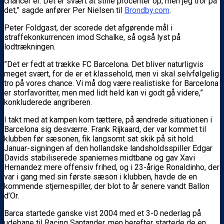
chancer er. Det er svært at stille procenter op, men jeg tror på
det,” sagde anfører Per Nielsen til
Brondby.com
.
Peter Foldgast, der scorede det afgørende mål i
straffekonkurrencen imod Schalke, så også lyst på
lodtrækningen.
”Det er fedt at trække FC Barcelona. Det bliver naturligvis
meget svært, for de er et klassehold, men vi skal selvfølgelig
tro på vores chance. Vi må dog være realistiske for Barcelona
er storfavoritter, men med lidt held kan vi godt gå videre,”
konkluderede angriberen.
I takt med at kampen kom tættere, på ændrede situationen i
Barcelona sig desværre. Frank Rijkaard, der var kommet til
klubben før sæsonen, fik langsomt sat skik på sit hold.
Januar-signingen af den hollandske landsholdsspiller Edgar
Davids stabiliserede spaniernes midtbane og gav Xavi
Hernandez mere offensiv frihed, og i 23-årige Ronaldinho, der
var i gang med sin første sæson i klubben, havde de en
kommende stjernespiller, der blot to år senere vandt Ballon
d’Or.
Barca startede ganske vist 2004 med et 3-0 nederlag på
udebane til Racing Santander, men herefter startede de en