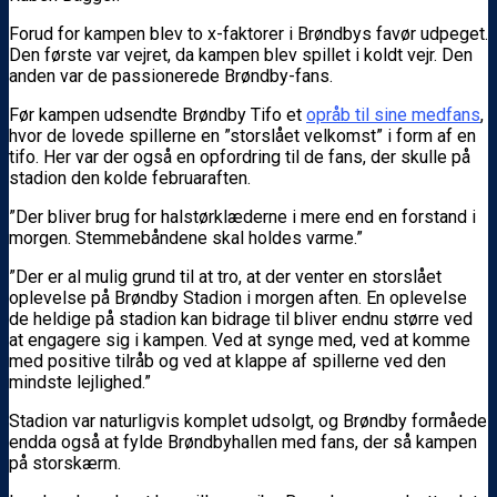
Forud for kampen blev to x-faktorer i Brøndbys favør udpeget.
Den første var vejret, da kampen blev spillet i koldt vejr. Den
anden var de passionerede Brøndby-fans.
Før kampen udsendte Brøndby Tifo et
opråb til sine medfans
,
hvor de lovede spillerne en ”storslået velkomst” i form af en
tifo. Her var der også en opfordring til de fans, der skulle på
stadion den kolde februaraften.
”Der bliver brug for halstørklæderne i mere end en forstand i
morgen. Stemmebåndene skal holdes varme.”
”Der er al mulig grund til at tro, at der venter en storslået
oplevelse på Brøndby Stadion i morgen aften. En oplevelse
de heldige på stadion kan bidrage til bliver endnu større ved
at engagere sig i kampen. Ved at synge med, ved at komme
med positive tilråb og ved at klappe af spillerne ved den
mindste lejlighed.”
Stadion var naturligvis komplet udsolgt, og Brøndby formåede
endda også at fylde Brøndbyhallen med fans, der så kampen
på storskærm.