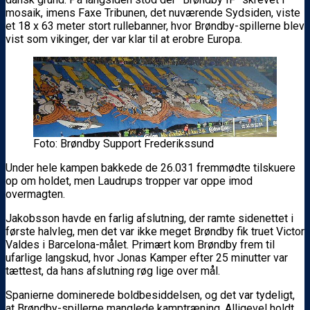
mosaik, imens Faxe Tribunen, det nuværende Sydsiden, viste
et 18 x 63 meter stort rullebanner, hvor Brøndby-spillerne blev
vist som vikinger, der var klar til at erobre Europa.
Foto: Brøndby Support Frederikssund
Under hele kampen bakkede de 26.031 fremmødte tilskuere
op om holdet, men Laudrups tropper var oppe imod
overmagten.
Jakobsson havde en farlig afslutning, der ramte sidenettet i
første halvleg, men det var ikke meget Brøndby fik truet Victor
Valdes i Barcelona-målet. Primært kom Brøndby frem til
ufarlige langskud, hvor Jonas Kamper efter 25 minutter var
tættest, da hans afslutning røg lige over mål.
Spanierne dominerede boldbesiddelsen, og det var tydeligt,
at Brøndby-spillerne manglede kamptræning. Alligevel holdt