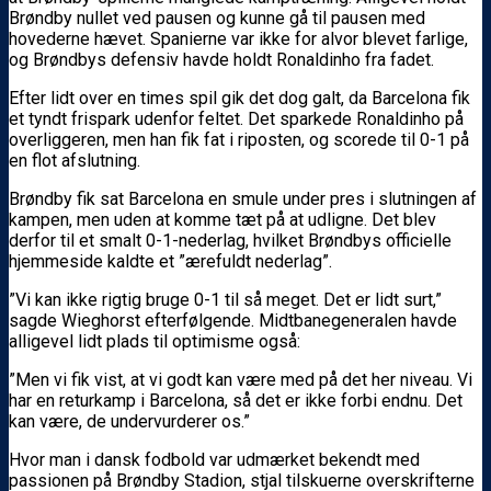
Brøndby nullet ved pausen og kunne gå til pausen med
hovederne hævet. Spanierne var ikke for alvor blevet farlige,
og Brøndbys defensiv havde holdt Ronaldinho fra fadet.
Efter lidt over en times spil gik det dog galt, da Barcelona fik
et tyndt frispark udenfor feltet. Det sparkede Ronaldinho på
overliggeren, men han fik fat i riposten, og scorede til 0-1 på
en flot afslutning.
Brøndby fik sat Barcelona en smule under pres i slutningen af
kampen, men uden at komme tæt på at udligne. Det blev
derfor til et smalt 0-1-nederlag, hvilket Brøndbys officielle
hjemmeside kaldte et ”ærefuldt nederlag”.
”Vi kan ikke rigtig bruge 0-1 til så meget. Det er lidt surt,”
sagde Wieghorst efterfølgende. Midtbanegeneralen havde
alligevel lidt plads til optimisme også:
”Men vi fik vist, at vi godt kan være med på det her niveau. Vi
har en returkamp i Barcelona, så det er ikke forbi endnu. Det
kan være, de undervurderer os.”
Hvor man i dansk fodbold var udmærket bekendt med
passionen på Brøndby Stadion, stjal tilskuerne overskrifterne