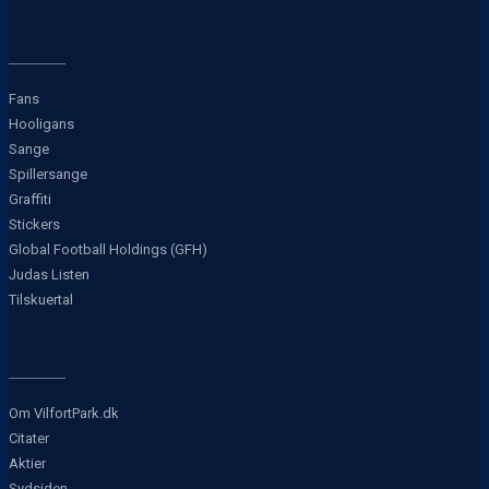
Fans
Hooligans
Sange
Spillersange
Graffiti
Stickers
Global Football Holdings (GFH)
Judas Listen
Tilskuertal
Om VilfortPark.dk
Citater
Aktier
Sydsiden