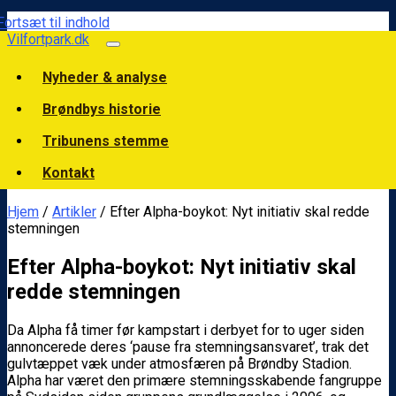
Fortsæt til indhold
Vilfortpark.dk
Nyheder & analyse
Brøndbys historie
Tribunens stemme
Kontakt
Hjem
/
Artikler
/ Efter Alpha-boykot: Nyt initiativ skal redde
stemningen
Efter Alpha-boykot: Nyt initiativ skal
redde stemningen
Da Alpha få timer før kampstart i derbyet for to uger siden
annoncerede deres ‘pause fra stemningsansvaret’, trak det
gulvtæppet væk under atmosfæren på Brøndby Stadion.
Alpha har været den primære stemningsskabende fangruppe