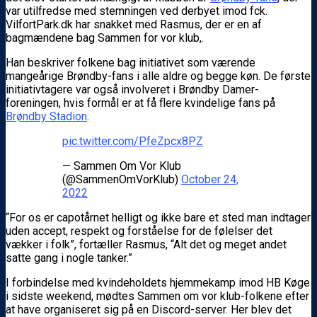
var utilfredse med stemningen ved derbyet imod fck.
VilfortPark.dk har snakket med Rasmus, der er en af
bagmændene bag Sammen for vor klub,.
Han beskriver folkene bag initiativet som værende
mangeårige Brøndby-fans i alle aldre og begge køn. De første
initiativtagere var også involveret i Brøndby Damer-
foreningen, hvis formål er at få flere kvindelige fans på
Brøndby Stadion
.
pic.twitter.com/PfeZpcx8PZ
— Sammen Om Vor Klub
(@SammenOmVorKlub)
October 24,
2022
“For os er capotårnet helligt og ikke bare et sted man indtager
uden accept, respekt og forståelse for de følelser det
vækker i folk”, fortæller Rasmus, “Alt det og meget andet
satte gang i nogle tanker.”
I forbindelse med kvindeholdets hjemmekamp imod HB Køge
i sidste weekend, mødtes Sammen om vor klub-folkene efter
at have organiseret sig på en Discord-server. Her blev det