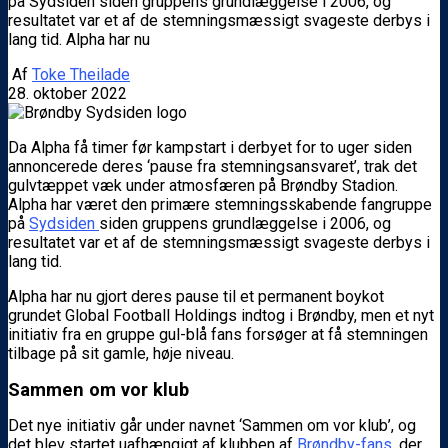
på Sydsiden siden gruppens grundlæggelse i 2006, og
resultatet var et af de stemningsmæssigt svageste derbys i
lang tid. Alpha har nu
Af
Toke Theilade
28. oktober 2022
Da Alpha få timer før kampstart i derbyet for to uger siden
annoncerede deres ‘pause fra stemningsansvaret’, trak det
gulvtæppet væk under atmosfæren på Brøndby Stadion.
Alpha har været den primære stemningsskabende fangruppe
på
Sydsiden
siden gruppens grundlæggelse i 2006, og
resultatet var et af de stemningsmæssigt svageste derbys i
lang tid.
Alpha har nu gjort deres pause til et permanent boykot
grundet Global Football Holdings indtog i Brøndby, men et nyt
initiativ fra en gruppe gul-blå fans forsøger at få stemningen
tilbage på sit gamle, høje niveau.
Sammen om vor klub
Det nye initiativ går under navnet ‘Sammen om vor klub’, og
det blev startet uafhængigt af klubben af
Brøndby-fans
, der