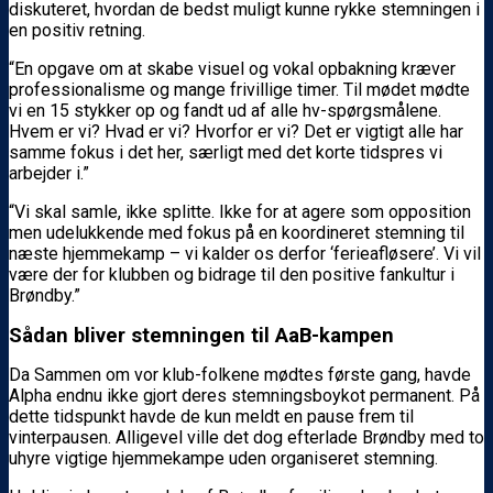
diskuteret, hvordan de bedst muligt kunne rykke stemningen i
en positiv retning.
“En opgave om at skabe visuel og vokal opbakning kræver
professionalisme og mange frivillige timer. Til mødet mødte
vi en 15 stykker op og fandt ud af alle hv-spørgsmålene.
Hvem er vi? Hvad er vi? Hvorfor er vi? Det er vigtigt alle har
samme fokus i det her, særligt med det korte tidspres vi
arbejder i.”
“Vi skal samle, ikke splitte. Ikke for at agere som opposition
men udelukkende med fokus på en koordineret stemning til
næste hjemmekamp – vi kalder os derfor ‘ferieafløsere’. Vi vil
være der for klubben og bidrage til den positive fankultur i
Brøndby.”
Sådan bliver stemningen til AaB-kampen
Da Sammen om vor klub-folkene mødtes første gang, havde
Alpha endnu ikke gjort deres stemningsboykot permanent. På
dette tidspunkt havde de kun meldt en pause frem til
vinterpausen. Alligevel ville det dog efterlade Brøndby med to
uhyre vigtige hjemmekampe uden organiseret stemning.