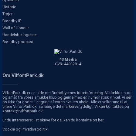
Historie
Trøjer
Brøndby IF
Wall of Honour
Handelsbetingelser
Brøndby podcast
43 Media
CVR: 44932814
Om VilfortPark.dk
VilfortPark.dk er en side om Brøndbyernes Idrætsforening. Vi dækker stort
og småt fra vores smukke klub og gerne med en humoristisk vinkel. Vi ser
os ikke for gode til at grine af vores rivalers uheld. Alle er velkomne til at
citere VilfortPark.dk, så længe det markeres tydeligt. Vi kan kontaktes på
kontakt@vilfortpark.dk.
Er du interesseret i at skrive for os, kan du kontakte os
her
.
Cookie og Privatlivspolitik