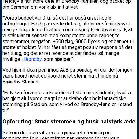
Heldigvis har store dele af Brøndby-familien dog backet op
om Sammen om vor klub-initiativet.
“Vores budget var 0 kr, så det har også givet nogle
udfordringer. Heldigvis viste det sig, at der er så sindssygt
mange ildsjæle og frivillige i og omkring Brøndbyernes IF, at
vi står klar til søndag med kompetente unge capoer, to
stortrommer, megafon, +500 flag, 9000 flyers og et banner til
støtte af holdet. Vi har fået så meget positiv respons på det
her tiltag, og det er ret rørende at der findes så mange
frivillige i
Brøndby
, som hjælper.”
Ved hjemmekampen imod AaB på søndag vil der derfor igen
være koordineret og koordineret stemning at finde på
Brøndby Stadion.
“Folk kan forvente en koordineret stemningsindsats, hvor vi
har gjort alt i vores magt for at skabe den helt fantastiske
stemning på Stadion, som vi ved os Brøndby-fans er i stand
til.”
Opfordring: Smør stemmen og husk halstørklæde
Selvom der igen vil være organiseret stemning og
kompetente folk i capotårnet, har Sammen for vor klub