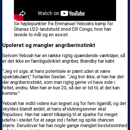
Se højdepunkter fra Emmanuel Yeboahs kamp for
Ghanas U23-landshold imod DR Congo, hvor han
lavede to mål og en assist.
Upoleret og mangler angriberinstinkt
Selvom Yeboah har en række rigtig spændende værktøjer, så
er det ikke en færdigudviklet angriber, Brøndby har købt.
”Jeg vil sige, at hans potentiale er pænt uden at være
spektakulært,” fortæller Geelan. ”Jeg tror ikke, at han har det
der angriberinstinkt, som man rigtig gerne vil have inde i
feltet, endnu. Men han er kun 20, så der er tid til, at det kan
komme.”
Yeboah har indtil videre kun tegnet sig for fem ligamål, og det
skyldes blandt andet, at hans afslutningsevner skal
finpudses. Han har været tilbøjelig til at sparke for meget
udefra i stedet for at søge ind i feltet og spille chancen
større. Derudover har han nogle gange manglet beslutsomhed