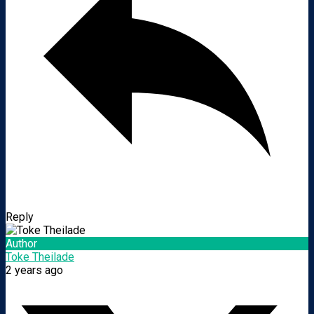
Reply
Author
Toke Theilade
2 years ago