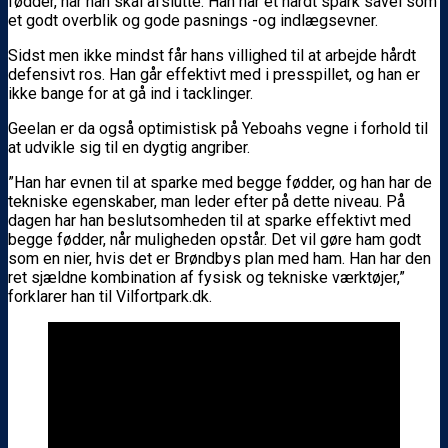
fødder, når han skal afslutte. Han har et hårdt spark såvel som
et godt overblik og gode pasnings -og indlægsevner.
Sidst men ikke mindst får hans villighed til at arbejde hårdt
defensivt ros. Han går effektivt med i presspillet, og han er
ikke bange for at gå ind i tacklinger.
Geelan er da også optimistisk på Yeboahs vegne i forhold til
at udvikle sig til en dygtig angriber.
”Han har evnen til at sparke med begge fødder, og han har de
tekniske egenskaber, man leder efter på dette niveau. På
dagen har han beslutsomheden til at sparke effektivt med
begge fødder, når muligheden opstår. Det vil gøre ham godt
som en nier, hvis det er Brøndbys plan med ham. Han har den
ret sjældne kombination af fysisk og tekniske værktøjer,”
forklarer han til Vilfortpark.dk.