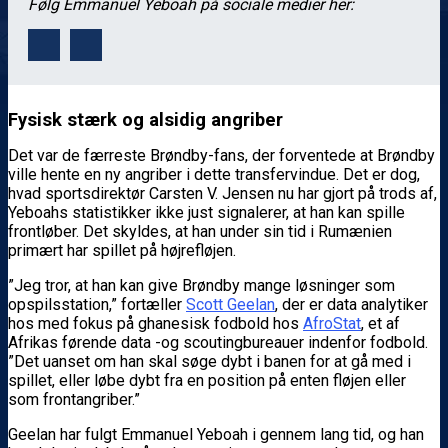
Følg Emmanuel Yeboah på sociale medier her:
Fysisk stærk og alsidig angriber
Det var de færreste Brøndby-fans, der forventede at Brøndby
ville hente en ny angriber i dette transfervindue. Det er dog,
hvad sportsdirektør Carsten V. Jensen nu har gjort på trods af,
Yeboahs statistikker ikke just signalerer, at han kan spille
frontløber. Det skyldes, at han under sin tid i Rumænien
primært har spillet på højrefløjen.
”Jeg tror, at han kan give Brøndby mange løsninger som
opspilsstation,” fortæller
Scott Geelan
, der er data analytiker
hos med fokus på ghanesisk fodbold hos
AfroStat
, et af
Afrikas førende data -og scoutingbureauer indenfor fodbold.
”Det uanset om han skal søge dybt i banen for at gå med i
spillet, eller løbe dybt fra en position på enten fløjen eller
som frontangriber.”
Geelan har fulgt Emmanuel Yeboah i gennem lang tid, og han