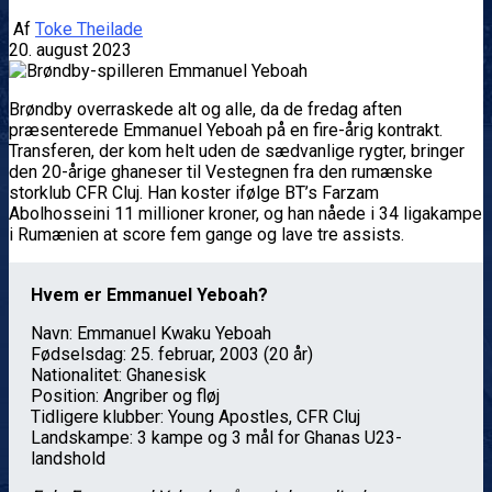
Af
Toke Theilade
20. august 2023
Brøndby overraskede alt og alle, da de fredag aften
præsenterede Emmanuel Yeboah på en fire-årig kontrakt.
Transferen, der kom helt uden de sædvanlige rygter, bringer
den 20-årige ghaneser til Vestegnen fra den rumænske
storklub CFR Cluj. Han koster ifølge BT’s Farzam
Abolhosseini 11 millioner kroner, og han nåede i 34 ligakampe
i Rumænien at score fem gange og lave tre assists.
Hvem er Emmanuel Yeboah?
Navn: Emmanuel Kwaku Yeboah
Fødselsdag: 25. februar, 2003 (20 år)
Nationalitet: Ghanesisk
Position: Angriber og fløj
Tidligere klubber: Young Apostles, CFR Cluj
Landskampe: 3 kampe og 3 mål for Ghanas U23-
landshold