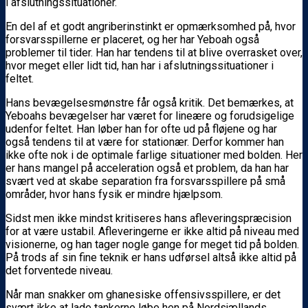
i afslutningssituationer.
En del af et godt angriberinstinkt er opmærksomhed på, hvor
forsvarsspillerne er placeret, og her har Yeboah også
problemer til tider. Han har tendens til at blive overrasket over,
hvor meget eller lidt tid, han har i afslutningssituationer i
feltet.
Hans bevægelsesmønstre får også kritik. Det bemærkes, at
Yeboahs bevægelser har været for lineære og forudsigelige
udenfor feltet. Han løber han for ofte ud på fløjene og har
også tendens til at være for stationær. Derfor kommer han
ikke ofte nok i de optimale farlige situationer med bolden. Her
er hans mangel på acceleration også et problem, da han har
svært ved at skabe separation fra forsvarsspillere på små
områder, hvor hans fysik er mindre hjælpsom.
Sidst men ikke mindst kritiseres hans afleveringspræcision
for at være ustabil. Afleveringerne er ikke altid på niveau med
visionerne, og han tager nogle gange for meget tid på bolden.
På trods af sin fine teknik er hans udførsel altså ikke altid på
det forventede niveau.
Når man snakker om ghanesiske offensivsspillere, er det
svært ikke at lade tankerne løbe hen på Nordsjællands