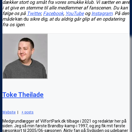
dækker stort og småt fra vores smukke klub. Vi sætter en ære
i at give en stemme til alle medlemmer af fanscenen. Du kan
følge os på
Twitter
,
Facebook
,
YouTube
og
Instagram
.
På den
måde
kan du
sikre dig, at du aldrig går glip af en opdatering
fra os igen
.
Toke Theilade
Website
|
+ posts
Medgrundlægger af VilfortPark.dk tilbage i 2021 og redaktør her på
siden. Jeg så min første Brøndby-kamp i 1997, og jeg fik mit første
sæsonkort til 2005/06-sæsonen. Aktiv fan på Sydsiden og udebaner