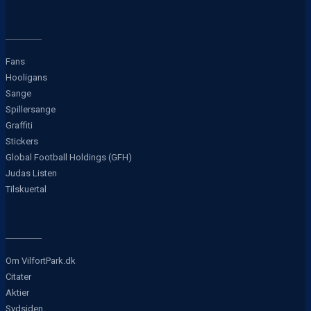
Fans
Hooligans
Sange
Spillersange
Graffiti
Stickers
Global Football Holdings (GFH)
Judas Listen
Tilskuertal
Om VilfortPark.dk
Citater
Aktier
Sydsiden