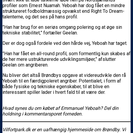
profiler som Ernest Nuamah. Yeboah har dog fået en mindre
struktureret fodboldmæssig opvækst end Right To Dream-
talenterne, og det ses på hans profil.
”Han har brug for en seriøs omgang polering og at øge sin
tekniske stabilitet,” fortæller Geelan.
Der er dog også fordele ved den hårde vej, Yeboah har taget.
”Han har fået en all-round profil, som formentlig kun skabes af
de her mere ustrukturerede udviklingsmiljøer,” afslutter
Geelan om angriberen.
Nu bliver det altså Brøndbys opgave at videreudvikle den rå
Yeboah til en færdigpoleret angriber. Potentialet, i form af
både fysiske og tekniske egenskaber, til at blive en
interessant spiller lader i hvert fald til at være der.
Hvad synes du om købet af Emmanuel Yeboah? Del din
holdning i kommentarsporet forneden.
Vilfortpark.dk er en uafhængig hjemmeside om Brøndby. Vi