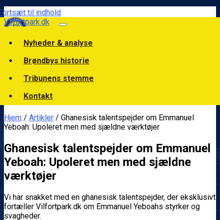
Fortsæt til indhold
Vilfortpark.dk
Nyheder & analyse
Brøndbys historie
Tribunens stemme
Kontakt
Hjem
/
Artikler
/ Ghanesisk talentspejder om Emmanuel
Yeboah: Upoleret men med sjældne værktøjer
Ghanesisk talentspejder om Emmanuel
Yeboah: Upoleret men med sjældne
værktøjer
Vi har snakket med en ghanesisk talentspejder, der eksklusivt
fortæller Vilfortpark.dk om Emmanuel Yeboahs styrker og
svagheder.