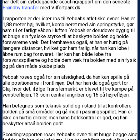
har delt sin dybdegående scoutingrapport om den seneste
Brøndby transfer
med Vilfortpark.dk.
I rapporten er der især ros til Yeboahs atletiske evner. Han er
1,88 meter høj, hvilket, kombineret med sin springstyrke, gør
ham til et farligt våben i luften. Yeboah er derudover dygtig til
at bruge sin fysiske styrke til at beskytte bolden og holde
forsvarerne væk. Det fremhæves også, at han er hurtig på
længere distancer, hvilket gør ham farlig, når han kan løbe i
åbne rum bag forsvaret. Her kan han både løbe fra
forsvarsspillerne og holde dem væk fra bolden med sin fysik
og på den måde skabe plads.
Yeboah roses også for sin alsidighed, da han kan spille på
alle positionerne i frontlinjen. Det har han da også gjort for
Cluj, hvor det, ifølge Transfermarkt, er blevet til tre kampe på
venstrefløjen, 13 som central angriber og 16 på højrefløjen.
Han betegnes som teknisk solid og i stand til at kontrollere
bolden på små områder og gå med i pasningsspillet. Han er
ikke en hurtig dribler, men hans boldkontrol er god, og han
beskytter altså bolden godt.
Scoutingrapporten roser Yeboahs evne til at bruge begge sine