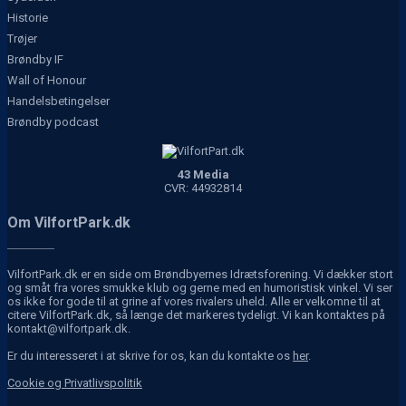
Historie
Trøjer
Brøndby IF
Wall of Honour
Handelsbetingelser
Brøndby podcast
43 Media
CVR: 44932814
Om VilfortPark.dk
VilfortPark.dk er en side om Brøndbyernes Idrætsforening. Vi dækker stort
og småt fra vores smukke klub og gerne med en humoristisk vinkel. Vi ser
os ikke for gode til at grine af vores rivalers uheld. Alle er velkomne til at
citere VilfortPark.dk, så længe det markeres tydeligt. Vi kan kontaktes på
kontakt@vilfortpark.dk.
Er du interesseret i at skrive for os, kan du kontakte os
her
.
Cookie og Privatlivspolitik