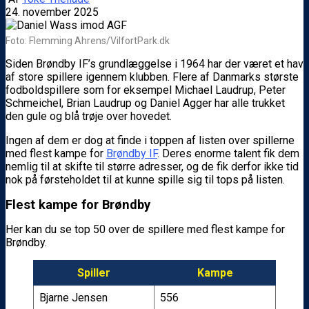
24. november 2025
Foto: Flemming Ahrens/VilfortPark.dk
Siden Brøndby IF’s grundlæggelse i 1964 har der været et hav
af store spillere igennem klubben. Flere af Danmarks største
fodboldspillere som for eksempel Michael Laudrup, Peter
Schmeichel, Brian Laudrup og Daniel Agger har alle trukket
den gule og blå trøje over hovedet.
Ingen af dem er dog at finde i toppen af listen over spillerne
med flest kampe for
Brøndby IF
. Deres enorme talent fik dem
nemlig til at skifte til større adresser, og de fik derfor ikke tid
nok på førsteholdet til at kunne spille sig til tops på listen.
Flest kampe for Brøndby
Her kan du se top 50 over de spillere med flest kampe for
Brøndby.
Spiller
Kampe
Bjarne Jensen
556