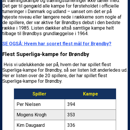
at træningskampe og træningsturneringer ikke tæller med.
Det gør til gengæld alle kampe for førsteholdet i officielle
turneringer i Danmark og udland – uanset om det er på
højeste niveau eller længere nede i rækkerne som nogle af
de spillere, der var aktive før Brøndbys debut i den bedste
række i 1985. Listen dækker altså samtlige kampe helt
tilbage til Brøndbys grundlæggelse i 1964.
SE OGSÅ: Hvem har scoret flest mål for Brøndby?
Flest Superliga-kampe for Brøndby
Hvis vi udelukkende ser på, hvem der har spillet flest
Superliga-kampe for Brøndby, så ser listen lidt anderledes ud.
Her er listen over de 20 spillere, der har spillet flest
Superliga-kampe for Brøndby.
Spiller
Kampe
Per Nielsen
394
Mogens Krogh
353
Kim Daugaard
336