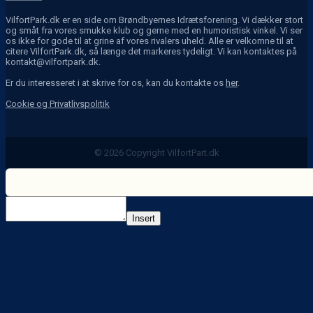
VilfortPark.dk er en side om Brøndbyernes Idrætsforening. Vi dækker stort
og småt fra vores smukke klub og gerne med en humoristisk vinkel. Vi ser
os ikke for gode til at grine af vores rivalers uheld. Alle er velkomne til at
citere VilfortPark.dk, så længe det markeres tydeligt. Vi kan kontaktes på
kontakt@vilfortpark.dk.
Er du interesseret i at skrive for os, kan du kontakte os
her
.
Cookie og Privatlivspolitik
© 2026 Copyright VilfortPart.dk
Insert