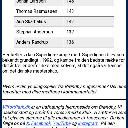
Johan Larsson
146
Thomas Rasmussen
143
Auri Skarbalius
142
Stephan Andersen
137
Anders Randrup
136
Her tæller vi kun Superliga-kampe med. Superligaen blev som
bekendt grundlagt i 1992, og kampe fra den bedste række før
det år tæller derfor ikke med selvom, at det også var kampe
om det danske mesterskab.
Hvem er din yndlingsspiller fra Brøndby nogensinde? Del dine
favoritter med dine medfans i kommentarfeltet.
VilfortPark.dk
er en uafhængig hjemmeside om Brøndby. Vi
dækker stort og småt fra vores smukke klub. Vi sætter en ære
i at give en stemme til alle medlemmer af fanscenen. Du kan
følge os
på
X
,
Facebook
,
YouTube
og
Instagram
. På den