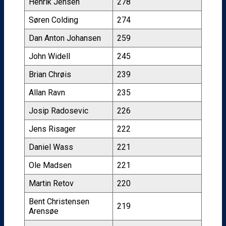
Henrik Jensen
278
Søren Colding
274
Dan Anton Johansen
259
John Widell
245
Brian Chrøis
239
Allan Ravn
235
Josip Radosevic
226
Jens Risager
222
Daniel Wass
221
Ole Madsen
221
Martin Retov
220
Bent Christensen
219
Arensøe