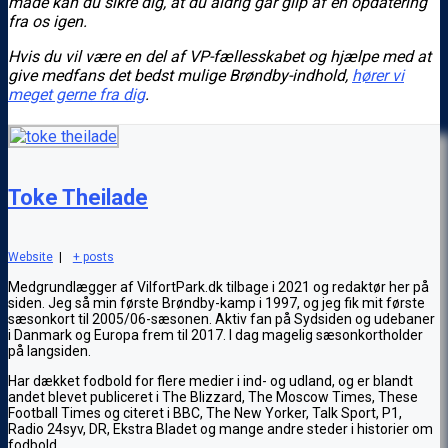
måde kan du sikre dig, at du aldrig går glip af en opdatering
fra os igen.
Hvis du vil være en del af VP-fællesskabet og hjælpe med at
give medfans det bedst mulige Brøndby-indhold,
hører vi
meget gerne fra dig
.
Toke Theilade
Website
|
+ posts
Medgrundlægger af VilfortPark.dk tilbage i 2021 og redaktør her på
siden. Jeg så min første Brøndby-kamp i 1997, og jeg fik mit første
sæsonkort til 2005/06-sæsonen. Aktiv fan på Sydsiden og udebaner
i Danmark og Europa frem til 2017. I dag magelig sæsonkortholder
på langsiden.
Har dækket fodbold for flere medier i ind- og udland, og er blandt
andet blevet publiceret i The Blizzard, The Moscow Times, These
Football Times og citeret i BBC, The New Yorker, Talk Sport, P1,
Radio 24syv, DR, Ekstra Bladet og mange andre steder i historier om
fodbold.