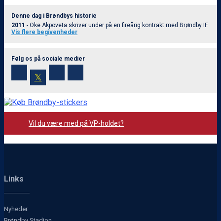
Denne dag i Brøndbys historie
2011
- Oke Akpoveta skriver under på en fireårig kontrakt med Brøndby IF.
Vis flere begivenheder
Følg os på sociale medier
𝕏
Vil du være med på VP-holdet?
Links
Nyheder
Brøndby Stadion