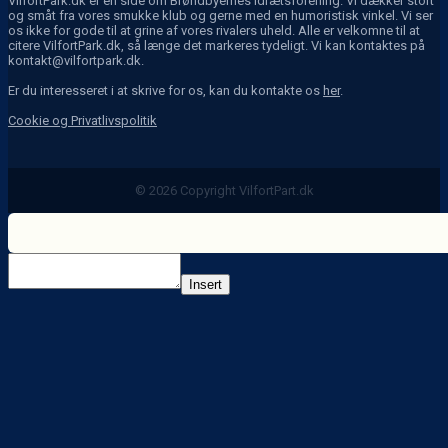
VilfortPark.dk er en side om Brøndbyernes Idrætsforening. Vi dækker stort
og småt fra vores smukke klub og gerne med en humoristisk vinkel. Vi ser
os ikke for gode til at grine af vores rivalers uheld. Alle er velkomne til at
citere VilfortPark.dk, så længe det markeres tydeligt. Vi kan kontaktes på
kontakt@vilfortpark.dk.
Er du interesseret i at skrive for os, kan du kontakte os
her
.
Cookie og Privatlivspolitik
© 2026 Copyright VilfortPart.dk
Insert