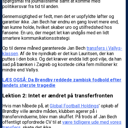
spørgsmål fra journalisterne samt at komme med
politikersvar fra tid til anden.
Gennemsigtighed er fedt, men det er uopfyldte løfter og
garantier ikke. Jan Bech har endnu en gang lovet mere end,
han kunne holde, hvilket skaber uro og utilfredshed hos
fansene. En uro, der meget let kan undgås med en lidt
smartere kommunikationsstrategi.
Op til denne måned garanterede Jan Bech
transfers i Vallys-
klassen
. Af de tre nyindkøb er det kun Lauritsen, der kan
puttes i den boks. Og det kræver endda lidt god vilje, da han
sad på bænken i Zagreb og kostede cirka fem millioner kr.
mindre end Vallys.
LÆS OGSÅ: Da Brøndby reddede zambisk fodbold efter
landets største tragedie
Lektion 2: Intet er ændret på transferfronten
Hvis man håbede på, at
Global Football Holdings
’ opkøb af
Brøndby ville ændre måden, klubben agerer på i
transfervinduerne, blev man skuffet. På trods af Jan Bech
offentligt opfordrede CV til at
være tidligere ude med vores
transfers
, skete det ikke.