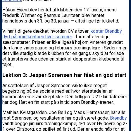
Håkon Evjen blev hentet til klubben den 17. januar, imens
Frederik Winther og Rasmus Lauritsen blev hentet
henholdsvis den 31. og 30. januar – altså lige før lukketid.
Vi har tidligere dækket, hvordan CV’s tøven
koster Brøndby
dyrt på pointkontoen hver sommer
i form af elendige
sæsonstarter. Prisen er ikke ligeså høj om vinteren grundet
den lange vinterpause og februars træningslejre i Syden, men
det ville stadig klæde klubben for en gangs skyld at forlade
et transfervindue uden en stank af desperation klæbende til
tøjet.
Lektion 3: Jesper Sørensen har fået en god start
Ansættelsen af Jesper Sørensen vakte ikke meget
begejstring på de sociale medier, hvor størstedelen af
kommentarerne var skeptiske. Den tidligere U21-landstræner
har dog fået en fin start på sin tid som Brøndby-træner.
Mathias Kvistgaarden, Joe Bell og Mads Hermansen har alle
rost Sørensen, og resultaterne har også været gode.
Brøndby
vandt begge januars træningskampe, 4-1 over Hvidovre og 2-
1 over Elfsborg, og spillet så fint ud. Der er endda håb for, at