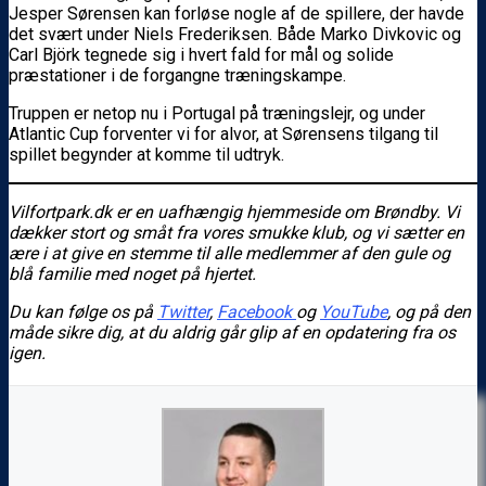
Jesper Sørensen kan forløse nogle af de spillere, der havde
det svært under Niels Frederiksen. Både Marko Divkovic og
Carl Björk tegnede sig i hvert fald for mål og solide
præstationer i de forgangne træningskampe.
Truppen er netop nu i Portugal på træningslejr, og under
Atlantic Cup forventer vi for alvor, at Sørensens tilgang til
spillet begynder at komme til udtryk.
Vilfortpark.dk er en uafhængig hjemmeside om Brøndby. Vi
dækker stort og småt fra vores smukke klub, og vi sætter en
ære i at give en stemme til alle medlemmer af den gule og
blå familie med noget på hjertet.
Du kan følge os på
Twitter
,
Facebook
og
YouTube
, og på den
måde sikre dig, at du aldrig går glip af en opdatering fra os
igen.