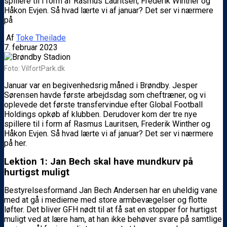
spillere til i form af Rasmus Lauritsen, Frederik Winther og
Håkon Evjen. Så hvad lærte vi af januar? Det ser vi nærmere
på
Af
Toke Theilade
7. februar 2023
Foto: VilfortPark.dk
Januar var en begivenhedsrig måned i Brøndby. Jesper
Sørensen havde første arbejdsdag som cheftræner, og vi
oplevede det første transfervindue efter Global Football
Holdings opkøb af klubben. Derudover kom der tre nye
spillere til i form af Rasmus Lauritsen, Frederik Winther og
Håkon Evjen. Så hvad lærte vi af januar? Det ser vi nærmere
på her.
Lektion 1: Jan Bech skal have mundkurv på
hurtigst muligt
Bestyrelsesformand Jan Bech Andersen har en uheldig vane
med at gå i medierne med store armbevægelser og flotte
løfter. Det bliver GFH nødt til at få sat en stopper for hurtigst
muligt ved at lære ham, at han ikke behøver svare på samtlige