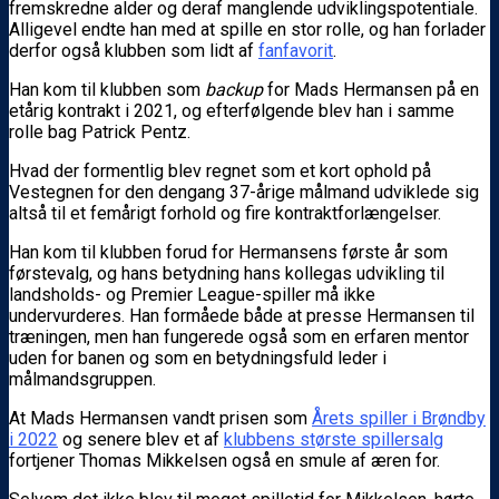
fremskredne alder og deraf manglende udviklingspotentiale.
Alligevel endte han med at spille en stor rolle, og han forlader
derfor også klubben som lidt af
fanfavorit
.
Han kom til klubben som
backup
for Mads Hermansen på en
etårig kontrakt i 2021, og efterfølgende blev han i samme
rolle bag Patrick Pentz.
Hvad der formentlig blev regnet som et kort ophold på
Vestegnen for den dengang 37-årige målmand udviklede sig
altså til et femårigt forhold og fire kontraktforlængelser.
Han kom til klubben forud for Hermansens første år som
førstevalg, og hans betydning hans kollegas udvikling til
landsholds- og Premier League-spiller må ikke
undervurderes. Han formåede både at presse Hermansen til
træningen, men han fungerede også som en erfaren mentor
uden for banen og som en betydningsfuld leder i
målmandsgruppen.
At Mads Hermansen vandt prisen som
Årets spiller i Brøndby
i 2022
og senere blev et af
klubbens største spillersalg
fortjener Thomas Mikkelsen også en smule af æren for.