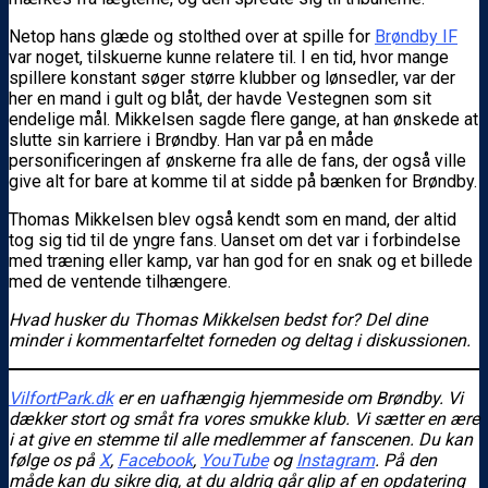
Netop hans glæde og stolthed over at spille for
Brøndby IF
var noget, tilskuerne kunne relatere til. I en tid, hvor mange
spillere konstant søger større klubber og lønsedler, var der
her en mand i gult og blåt, der havde Vestegnen som sit
endelige mål. Mikkelsen sagde flere gange, at han ønskede at
slutte sin karriere i Brøndby. Han var på en måde
personificeringen af ønskerne fra alle de fans, der også ville
give alt for bare at komme til at sidde på bænken for Brøndby.
Thomas Mikkelsen blev også kendt som en mand, der altid
tog sig tid til de yngre fans. Uanset om det var i forbindelse
med træning eller kamp, var han god for en snak og et billede
med de ventende tilhængere.
Hvad husker du Thomas Mikkelsen bedst for? Del dine
minder i kommentarfeltet forneden og deltag i diskussionen.
VilfortPark.dk
er en uafhængig hjemmeside om Brøndby. Vi
dækker stort og småt fra vores smukke klub. Vi sætter en ære
i at give en stemme til alle medlemmer af fanscenen. Du kan
følge os
på
X
,
Facebook
,
YouTube
og
Instagram
. På den
måde kan du sikre dig, at du aldrig går glip af en opdatering