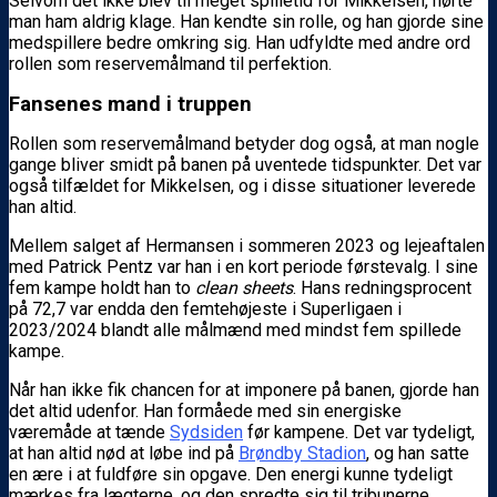
Selvom det ikke blev til meget spilletid for Mikkelsen, hørte
man ham aldrig klage. Han kendte sin rolle, og han gjorde sine
medspillere bedre omkring sig. Han udfyldte med andre ord
rollen som reservemålmand til perfektion.
Fansenes mand i truppen
Rollen som reservemålmand betyder dog også, at man nogle
gange bliver smidt på banen på uventede tidspunkter. Det var
også tilfældet for Mikkelsen, og i disse situationer leverede
han altid.
Mellem salget af Hermansen i sommeren 2023 og lejeaftalen
med Patrick Pentz var han i en kort periode førstevalg. I sine
fem kampe holdt han to
clean sheets
. Hans redningsprocent
på 72,7 var endda den femtehøjeste i Superligaen i
2023/2024 blandt alle målmænd med mindst fem spillede
kampe.
Når han ikke fik chancen for at imponere på banen, gjorde han
det altid udenfor. Han formåede med sin energiske
væremåde at tænde
Sydsiden
før kampene. Det var tydeligt,
at han altid nød at løbe ind på
Brøndby Stadion
, og han satte
en ære i at fuldføre sin opgave. Den energi kunne tydeligt
mærkes fra lægterne, og den spredte sig til tribunerne.