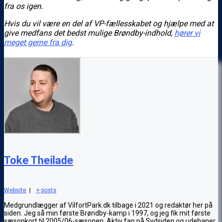
fra os igen.
Hvis du vil være en del af VP-fællesskabet og hjælpe med at
give medfans det bedst mulige Brøndby-indhold,
hører vi
meget gerne fra dig
.
Toke Theilade
Website
|
+ posts
Medgrundlægger af VilfortPark.dk tilbage i 2021 og redaktør her på
siden. Jeg så min første Brøndby-kamp i 1997, og jeg fik mit første
sæsonkort til 2005/06-sæsonen. Aktiv fan på Sydsiden og udebaner