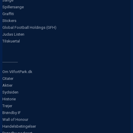
Sange
Spillersange
Graffiti
Stickers
Global Football Holdings (GFH)
Judas Listen
Tilskuertal
Om VilfortPark.dk
Citater
Aktier
Sydsiden
Historie
Trøjer
Brøndby IF
Wall of Honour
Handelsbetingelser