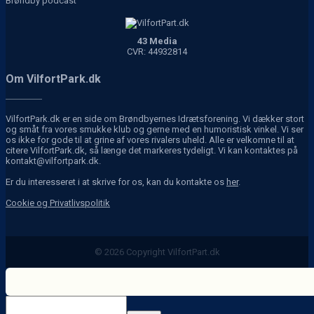
Brøndby podcast
43 Media
CVR: 44932814
Om VilfortPark.dk
VilfortPark.dk er en side om Brøndbyernes Idrætsforening. Vi dækker stort
og småt fra vores smukke klub og gerne med en humoristisk vinkel. Vi ser
os ikke for gode til at grine af vores rivalers uheld. Alle er velkomne til at
citere VilfortPark.dk, så længe det markeres tydeligt. Vi kan kontaktes på
kontakt@vilfortpark.dk.
Er du interesseret i at skrive for os, kan du kontakte os
her
.
Cookie og Privatlivspolitik
© 2026 Copyright VilfortPart.dk