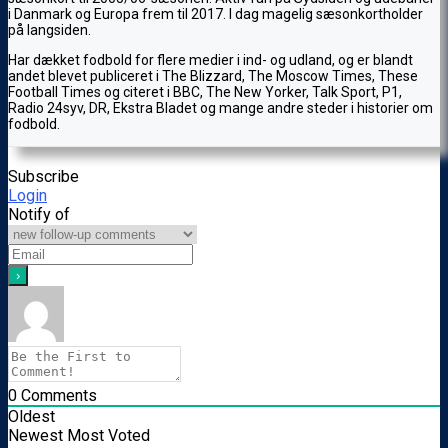
i Danmark og Europa frem til 2017. I dag magelig sæsonkortholder
på langsiden.
Har dækket fodbold for flere medier i ind- og udland, og er blandt
andet blevet publiceret i The Blizzard, The Moscow Times, These
Football Times og citeret i BBC, The New Yorker, Talk Sport, P1,
Radio 24syv, DR, Ekstra Bladet og mange andre steder i historier om
fodbold.
Subscribe
Login
Notify of
0
Comments
Oldest
Newest
Most Voted