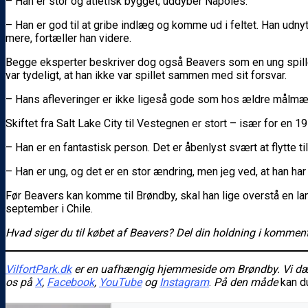
– Han er stor og atletisk bygget, uddyber Napoles.
– Han er god til at gribe indlæg og komme ud i feltet. Han udnytte
mere, fortæller han videre.
Begge eksperter beskriver dog også Beavers som en ung spiller,
var tydeligt, at han ikke var spillet sammen med sit forsvar.
– Hans afleveringer er ikke ligeså gode som hos ældre målmænd
Skiftet fra Salt Lake City til Vestegnen er stort – især for en 
– Han er en fantastisk person. Det er åbenlyst svært at flytte ti
– Han er ung, og det er en stor ændring, men jeg ved, at han har se
Før Beavers kan komme til Brøndby, skal han lige overstå en la
september i Chile.
Hvad siger du til købet af Beavers? Del din holdning i komment
VilfortPark.dk
er en uafhængig hjemmeside om Brøndby. Vi dække
os på
X
,
Facebook
,
YouTube
og
Instagram
.
På den måde
kan d