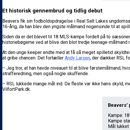
Et historisk gennembrud og tidlig debut
Beavers fik sin fodboldopdragelse i Real Salt Lakes ungdoms
16-årig, da han blev den yngste målmand nogensinde til at sp
Siden da er det blevet til 18 MLS-kampe fordelt på to sæsoner
historiebøgerne ved at blive den blot tredje teenage-målmand 
At den unge keeper endte med at få så meget spilletid skyldtes
at gribe chancen. Det fortæller
Andy Larsen
, der dækker RSL fo
– Jeg tror, at han havde niveauet til at blive førstemålmand, hv
strafferedning, men også nogle skuffende.
– RSL lukkede mange mål ind. De fleste var ikke hans skyld, m
VilfortPark.dk.
Beavers’ 
Kampe: 18
Kampe star
Mål lukket 