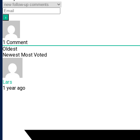
1
Comment
Oldest
Newest
Most Voted
Lars
1 year ago