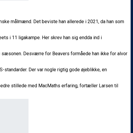
nske målmænd. Det beviste han allerede i 2021, da han som
ts i 11 ligakampe. Her skrev han sig endda ind i
s i sæsonen. Desværre for Beavers formåede han ikke for alvor
S-standarder. Der var nogle rigtig gode øjeblikke, en
dre stillede med MacMaths erfaring, fortæller Larsen til