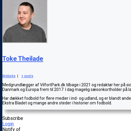
Toke Theilade
Website
|
+ posts
Medgrundlægger af VilfortPark.dk tilbage i 2021 og redaktør her på si
Danmark og Europa frem til 2017. I dag magelig sæsonkortholder på l
Har dækket fodbold for flere medier i ind- og udland, og er blandt and
Ekstra Bladet og mange andre steder i historier om fodbold.
Subscribe
Login
Notify of