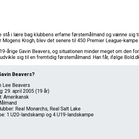
stå i lære bag klubbens erfarne førstemålmand og vænne sig til
 Mogens Krogh, blev det senere til 450 Premier League-kampe
 19-årige Gavin Beavers, og situationen minder meget om den for
udvikle sig til en fremtidig førstemålmand. Han får, ifølge Bold.d
Gavin Beavers?
n Lee Beavers
: 29. april 2005 (19 år)
et: Amerikansk
 Målmand
klubber: Real Monarchs, Real Salt Lake
e: 1 U20-landskamp og 4 U19-landskampe