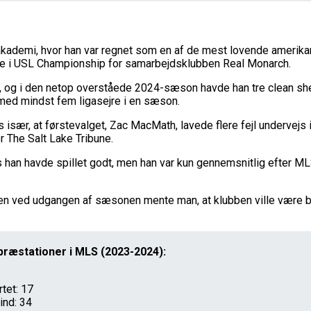
akademi, hvor han var regnet som en af de mest lovende amerika
ille i USL Championship for samarbejdsklubben Real Monarch.
, og i den netop overståede 2024-sæson havde han tre clean shee
med mindst fem ligasejre i en sæson.
 især, at førstevalget, Zac MacMath, lavede flere fejl undervej
r The Salt Lake Tribune.
is han havde spillet godt, men han var kun gennemsnitlig efter ML
en ved udgangen af sæsonen mente man, at klubben ville være be
præstationer i MLS (2023-2024):
tet: 17
ind: 34