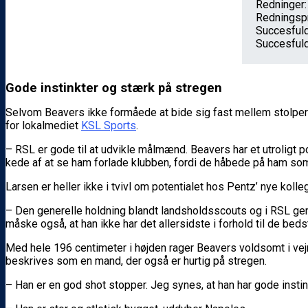
Redninger:
Redningspr
Succesfuld
Succesfuld
Gode instinkter og stærk på stregen
Selvom Beavers ikke formåede at bide sig fast mellem stolper
for lokalmediet
KSL Sports
.
– RSL er gode til at udvikle målmænd. Beavers har et utroligt p
kede af at se ham forlade klubben, fordi de håbede på ham som
Larsen er heller ikke i tvivl om potentialet hos Pentz’ nye kolle
– Den generelle holdning blandt landsholdsscouts og i RSL gener
måske også, at han ikke har det allersidste i forhold til de bed
Med hele 196 centimeter i højden rager Beavers voldsomt i vejre
beskrives som en mand, der også er hurtig på stregen.
– Han er en god shot stopper. Jeg synes, at han har gode instin