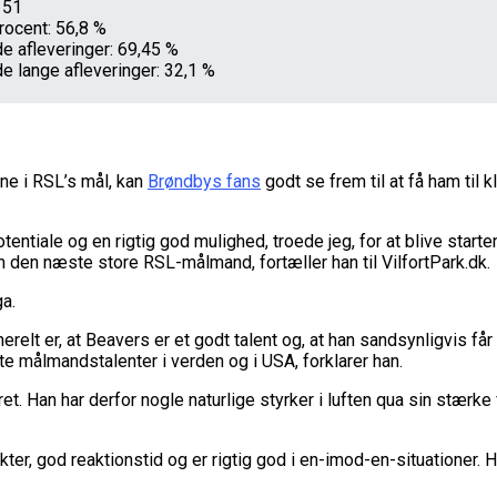
 51
ocent: 56,8 %
e afleveringer: 69,45 %
e lange afleveringer: 32,1 %
ne i RSL’s mål, kan
Brøndbys fans
godt se frem til at få ham til 
otentiale og en rigtig god mulighed, troede jeg, for at blive sta
 den næste store RSL-målmand, fortæller han til VilfortPark.dk.
ga.
elt er, at Beavers er et godt talent og, at han sandsynligvis får
ste målmandstalenter i verden og i USA, forklarer han.
t. Han har derfor nogle naturlige styrker i luften qua sin stærke
kter, god reaktionstid og er rigtig god i en-imod-en-situationer.