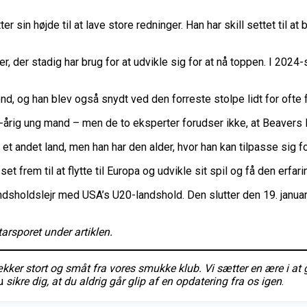
r sin højde til at lave store redninger. Han har skill settet til at 
 der stadig har brug for at udvikle sig for at nå toppen. I 202
, og han blev også snydt ved den forreste stolpe lidt for ofte 
19-årig ung mand – men de to eksperter forudser ikke, at Beavers 
l et andet land, men han har den alder, hvor han kan tilpasse sig f
t frem til at flytte til Europa og udvikle sit spil og få den erfaring
ndsholdslejr med USA’s U20-landshold. Den slutter den 19. januar
arsporet under artiklen.
r stort og småt fra vores smukke klub. Vi sætter en ære i at 
u
sikre dig, at du aldrig går glip af en opdatering fra os igen
.