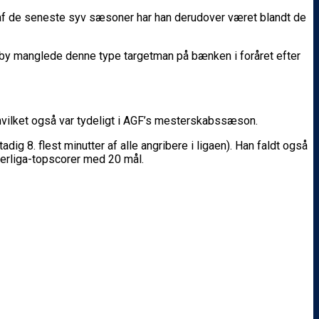
r af de seneste syv sæsoner har han derudover været blandt de
ndby manglede denne type targetman på bænken i foråret efter
hvilket også var tydeligt i AGF’s mesterskabssæson.
ig 8. flest minutter af alle angribere i ligaen). Han faldt også
uperliga-topscorer med 20 mål.