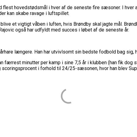
ed flest hovedstødsmål i hver af de seneste fire sæsoner. I hve
der kan skabe ravage i luftspillet.
live et vigtigt våben i luften, hvis Brøndby skal jagte mål. Brø
Rajovic også har udfyldt med succes i løbet af de seneste år.
vårhare længere. Han har utvivlsomt sin bedste fodbold bag sig, 
ærrest minutter per kamp i sine 7,5 år i klubben (han fik dog stad
 og scoringsprocent i forhold til 24/25-sæsonen, hvor han blev S