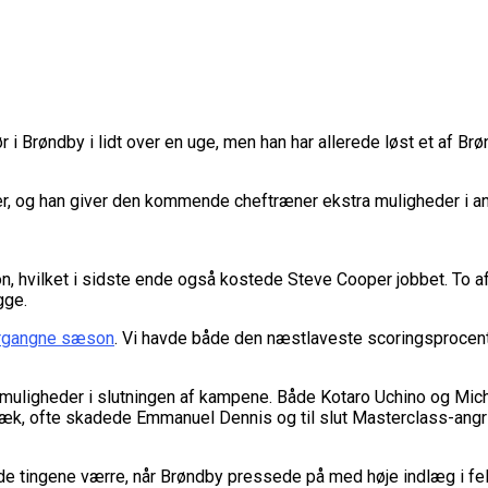
ør i Brøndby i lidt over en uge, men han har allerede løst et af
er, og han giver den kommende cheftræner ekstra muligheder i angr
hvilket i sidste ende også kostede Steve Cooper jobbet. To af 
gge.
forgangne sæson
. Vi havde både den næstlaveste scoringsprocent
muligheder i slutningen af kampene. Både Kotaro Uchino og Michael
æk, ofte skadede Emmanuel Dennis og til slut Masterclass-ang
orde tingene værre, når Brøndby pressede på med høje indlæg i felt