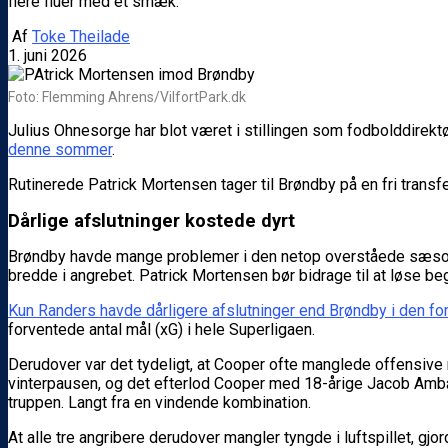
flere fluer med et smæk.
Af
Toke Theilade
1. juni 2026
Foto: Flemming Ahrens/VilfortPark.dk
Julius Ohnesorge har blot været i stillingen som fodbolddirekt
denne sommer
.
Rutinerede Patrick Mortensen tager til Brøndby på en fri transf
Dårlige afslutninger kostede dyrt
Brøndby havde mange problemer i den netop overståede sæson, 
bredde i angrebet. Patrick Mortensen bør bidrage til at løse be
Kun Randers havde dårligere afslutninger end Brøndby i den 
forventede antal mål (xG) i hele Superligaen.
Derudover var det tydeligt, at Cooper ofte manglede offensive 
vinterpausen, og det efterlod Cooper med 18-årige Jacob Amb
truppen. Langt fra en vindende kombination.
At alle tre angribere derudover mangler tyngde i luftspillet, gj