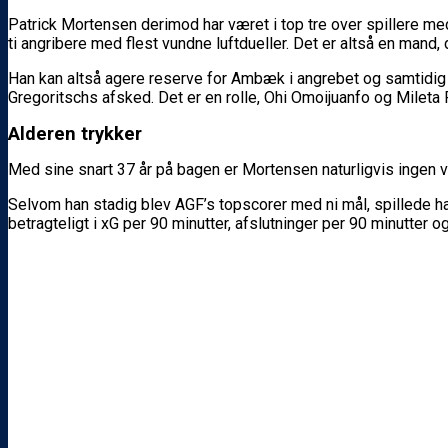
Patrick Mortensen derimod har været i top tre over spillere m
ti angribere med flest vundne luftdueller. Det er altså en mand, 
Han kan altså agere reserve for Ambæk i angrebet og samtidig b
Gregoritschs afsked. Det er en rolle, Ohi Omoijuanfo og Mileta 
Alderen trykker
Med sine snart 37 år på bagen er Mortensen naturligvis ingen 
Selvom han stadig blev AGF’s topscorer med ni mål, spillede han f
betragteligt i xG per 90 minutter, afslutninger per 90 minutter