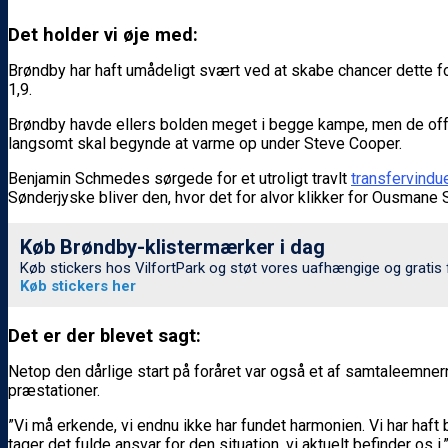
Det holder vi øje med:
Brøndby har haft umådeligt svært ved at skabe chancer dette for
1,9.
Brøndby havde ellers bolden meget i begge kampe, men de offe
langsomt skal begynde at varme op under Steve Cooper.
Benjamin Schmedes sørgede for et utroligt travlt
transfervind
Sønderjyske bliver den, hvor det for alvor klikker for Ousma
Køb Brøndby-klistermærker i dag
Køb stickers hos VilfortPark og støt vores uafhængige og gratis
Køb stickers her
Det er der blevet sagt:
Netop den dårlige start på foråret var også et af samtaleemne
præstationer.
”Vi må erkende, vi endnu ikke har fundet harmonien. Vi har haft 
tager det fulde ansvar for den situation, vi aktuelt befinder os i