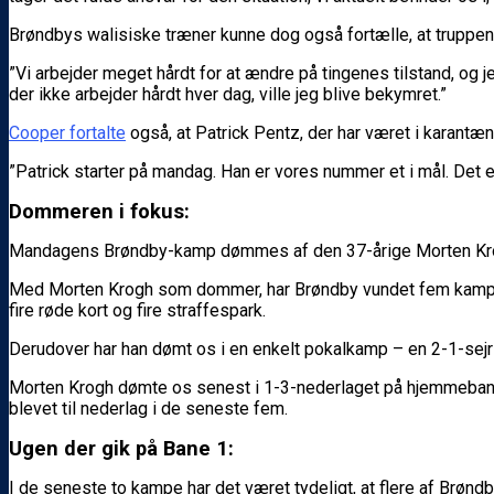
Brøndbys walisiske træner kunne dog også fortælle, at truppen 
”Vi arbejder meget hårdt for at ændre på tingenes tilstand, og jeg
der ikke arbejder hårdt hver dag, ville jeg blive bekymret.”
Cooper fortalte
også, at Patrick Pentz, der har været i karantæn
”Patrick starter på mandag. Han er vores nummer et i mål. Det e
Dommeren i fokus:
Mandagens Brøndby-kamp dømmes af den 37-årige Morten Krogh.
Med Morten Krogh som dommer, har Brøndby vundet fem kampe, sp
fire røde kort og fire straffespark.
Derudover har han dømt os i en enkelt pokalkamp – en 2-1-sej
Morten Krogh dømte os senest i 1-3-nederlaget på hjemmebane t
blevet til nederlag i de seneste fem.
Ugen der gik på Bane 1:
I de seneste to kampe har det været tydeligt, at flere af Brønd