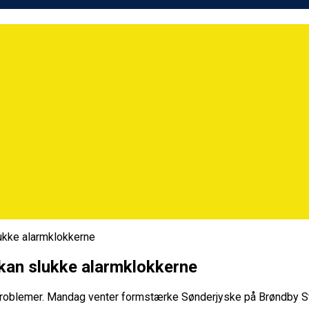
lukke alarmklokkerne
 kan slukke alarmklokkerne
problemer. Mandag venter formstærke Sønderjyske på Brøndby Sta