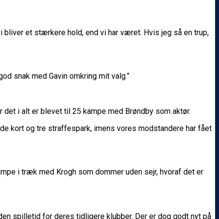
i bliver et stærkere hold, end vi har været. Hvis jeg så en trup,
n god snak med Gavin omkring mit valg.”
t i alt er blevet til 25 kampe med Brøndby som aktør.
de kort og tre straffespark, imens vores modstandere har fået
akampe i træk med Krogh som dommer uden sejr, hvoraf det er
 spilletid for deres tidligere klubber. Der er dog godt nyt på