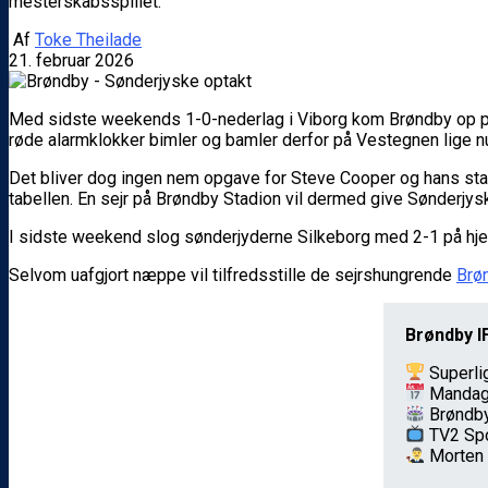
mesterskabsspillet.
Af
Toke Theilade
21. februar 2026
Med sidste weekends 1-0-nederlag i Viborg kom Brøndby op på fe
røde alarmklokker bimler og bamler derfor på Vestegnen lige n
Det bliver dog ingen nem opgave for Steve Cooper og hans stab
tabellen. En sejr på Brøndby Stadion vil dermed give Sønderjys
I sidste weekend slog sønderjyderne Silkeborg med 2-1 på hje
Selvom uafgjort næppe vil tilfredsstille de sejrshungrende
Brø
Brøndby I
Superlig
Mandag 
Brøndby
TV2 Spo
Morten 