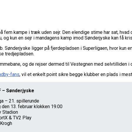
m kampe i træk uden sejr. Den elendige stime har sat, hvad der 
u, og kun en sejr i mandagens kamp imod Sønderjyske kan få kri
. Sønderjyske ligger på fjerdepladsen i Superligaen, hvor kun en
ke tredjepladsen.
mmebane, og de rejser dermed til Vestegnen med selvtilliden i 
ndby-fans
, vil et enkelt point sikre begge klubber en plads i mes
F – Sønderjyske
a – 21. spillerunde
den 13. februar klokken 19.00
 Stadion
rtX & TV2 Play
Krogh