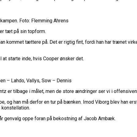
r kampen. Foto: Flemming Ahrens
er tæt på sin topform.
han kommet tættere på. Det er rigtig fint, fordi han har trænet vir
il at starte inde, hvis Cooper ønsker det.
nsen – Lahdo, Vallys, Sow – Dennis
entz er tilbage i målet, men de store ændringer ser vi i offensiven
, og han må derfor en tur på bænken. Imod Viborg blev han erstat
 konstellation.
 får genvalg oppe foran på bekostning af Jacob Ambæk.