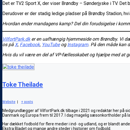
Det er TV2 Sport X, der viser Brøndby – Sønderjyske i TV. Det 
Derudover er der stadig ledige pladser på Brøndby Stadion, hvi
Hvordan ender mandagens kamp? Del din forudsigelse i komme
VilfortPark.dk
er en uafhængig hjemmeside om Brøndby. Vi dække
os
på
X
,
Facebook
,
YouTube
og
Instagram
. På den måde kan du 
Hvis du vil være en del af VP-fællesskabet og hjælpe med at 
Toke Theilade
Website
|
+ posts
Medgrundlægger af VilfortPark.dk tilbage i 2021 og redaktør her på si
Danmark og Europa frem til 2017. I dag magelig sæsonkortholder på l
Har dækket fodbold for flere medier i ind- og udland, og er blandt and
Ekstra Bladet og mange andre steder i historier om fodbold.