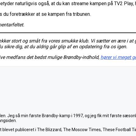
betyder naturligvis også, at du kan streame kampen på TV2 Play, 
s du foretrækker at se kampen fra tribunen.
ntarfeltet.
r stort og småt fra vores smukke klub. Vi sætter en ære i at 
sikre dig, at du aldrig går glip af en opdatering fra os igen.
give medfans det bedst mulige Brøndby-indhold,
hører vi meget g
den. Jeg så min første Brøndby-kamp i 1997, og jeg fik mit første sæso
angsiden.
et blevet publiceret i The Blizzard, The Moscow Times, These Football Ti