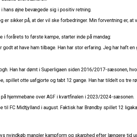
i hans øjne bevægede sig i positiv retning.
 er sikker på, at der vil ske forbedringer. Min forventning er, at v
e i forårets to første kampe, starter inde på mandag:
r godt at have ham tilbage. Han har stor erfaring. Jeg har haft e
 Han har dømt i Superligaen siden 2016/2017-sæsonen, hvor de
illet otte uafgjorte og tabt 12 gange. Han har tildelt os tre rø
r på hjemmebane over AGF i kvartfinalen i 2023/2024-sæsonen.
il FC Midtjylland i august. Faktisk har Brøndby spillet 12 lig
bys nyindkøb mangler kampform og skarphed efter længere tid uden