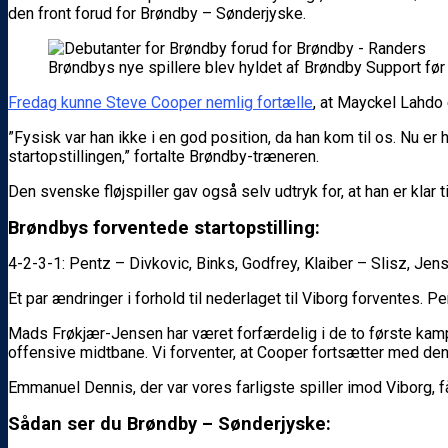
den front forud for Brøndby – Sønderjyske.
Brøndbys nye spillere blev hyldet af Brøndby Support fø
Fredag kunne Steve Cooper nemlig fortælle
, at Mayckel Lahdo 
”Fysisk var han ikke i en god position, da han kom til os. Nu er 
startopstillingen,” fortalte Brøndby-træneren.
Den svenske fløjspiller gav også selv udtryk for, at han er klar t
Brøndbys forventede startopstilling:
4-2-3-1: Pentz – Divkovic, Binks, Godfrey, Klaiber – Slisz, Je
Et par ændringer i forhold til nederlaget til Viborg forventes. P
Mads Frøkjær-Jensen har været forfærdelig i de to første kampe
offensive midtbane. Vi forventer, at Cooper fortsætter med den
Emmanuel Dennis, der var vores farligste spiller imod Viborg,
Sådan ser du Brøndby – Sønderjyske: