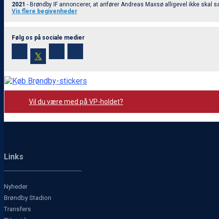
2021
- Brøndby IF annoncerer, at anfører Andreas Maxsø alligevel ikke skal s
Vis flere begivenheder
Følg os på sociale medier
𝕏
Vil du være med på VP-holdet?
Links
Nyheder
Brøndby Stadion
Transfers