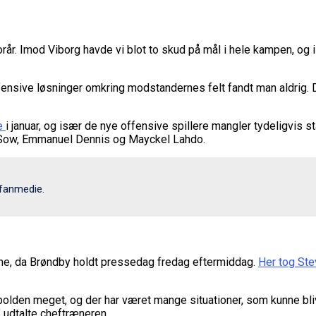
år. Imod Viborg havde vi blot to skud på mål i hele kampen, og i 
nsive løsninger omkring modstandernes felt fandt man aldrig. D
ue
i januar, og især de nye offensive spillere mangler tydeligvis s
ne Sow, Emmanuel Dennis og Mayckel Lahdo.
 fanmedie.
rne, da Brøndby holdt pressedag fredag eftermiddag.
Her tog Ste
bolden meget, og der har været mange situationer, som kunne blive 
,” udtalte cheftræneren.