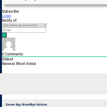
Subscribe
Login
Notify of
0
Comments
Oldest
Newest
Most Voted
Denne dag i Brøndbys historie