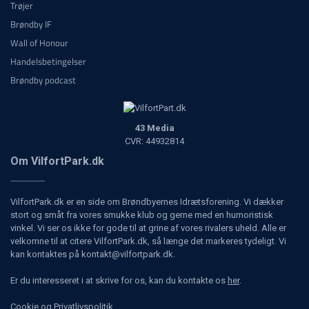
Trøjer
Brøndby IF
Wall of Honour
Handelsbetingelser
Brøndby podcast
43 Media
CVR: 44932814
Om VilfortPark.dk
VilfortPark.dk er en side om Brøndbyernes Idrætsforening. Vi dækker
stort og småt fra vores smukke klub og gerne med en humoristisk
vinkel. Vi ser os ikke for gode til at grine af vores rivalers uheld. Alle er
velkomne til at citere VilfortPark.dk, så længe det markeres tydeligt. Vi
kan kontaktes på kontakt@vilfortpark.dk.
Er du interesseret i at skrive for os, kan du kontakte os
her
.
Cookie og Privatlivspolitik