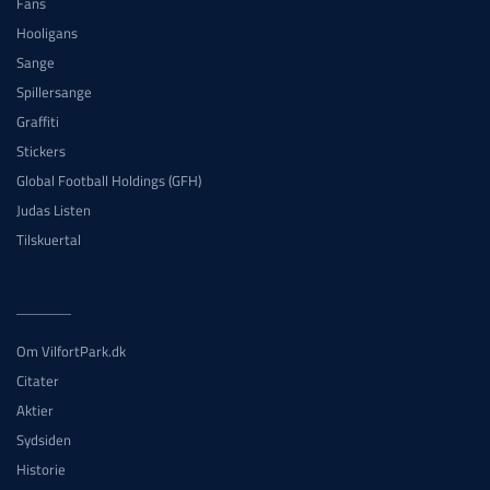
Fans
Hooligans
Sange
Spillersange
Graffiti
Stickers
Global Football Holdings (GFH)
Judas Listen
Tilskuertal
Om VilfortPark.dk
Citater
Aktier
Sydsiden
Historie