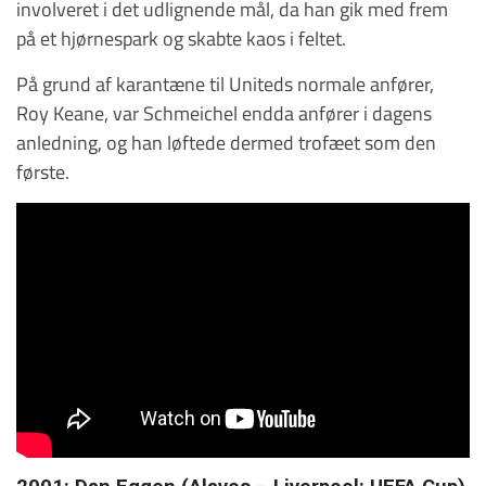
involveret i det udlignende mål, da han gik med frem
på et hjørnespark og skabte kaos i feltet.
På grund af karantæne til Uniteds normale anfører,
Roy Keane, var Schmeichel endda anfører i dagens
anledning, og han løftede dermed trofæet som den
første.