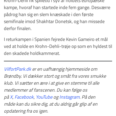
Krohn-Dehli fik spilletid i syv af holdets europæiske
kampe, hvoraf han startede inde fem gange. Desværre
pådrog han sig en slem knæskade i den første
semifinale imod Shakhtar Donetsk, og han missede
derfor finalen.
I returkampen i Spanien fejrede Kevin Gameiro et mål
ved at holde en Krohn-Dehli-trøje op som en hyldest til
den skadede holdkammerat.
VilfortPark.dk
er en uafhængig hjemmeside om
Brøndby. Vi dækker stort og småt fra vores smukke
klub. Vi sætter en ære i at give en stemme til alle
medlemmer af fanscenen. Du kan følge os
på
X
,
Facebook
,
YouTube
og
Instagram
.
På den
måde
kan du
sikre dig, at du aldrig går glip af en
opdatering fra os igen
.