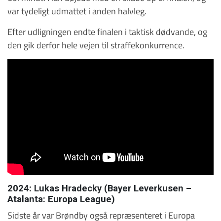
var tydeligt udmattet i anden halvleg.
Efter udligningen endte finalen i taktisk dødvande, og
den gik derfor hele vejen til straffekonkurrence.
2024: Lukas Hradecky (Bayer Leverkusen –
Atalanta: Europa League)
Sidste år var Brøndby også repræsenteret i Europa