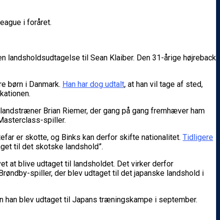
eague i foråret.
 en landsholdsudtagelse til Sean Klaiber. Den 31-årige højreback
tre børn i Danmark.
Han har dog udtalt
, at han vil tage af sted,
ikationen.
ra landstræner Brian Riemer, der gang på gang fremhæver ham
Masterclass-spiller.
r er skotte, og Binks kan derfor skifte nationalitet.
Tidligere
aget til det skotske landshold”.
 at blive udtaget til landsholdet. Det virker derfor
røndby-spiller, der blev udtaget til det japanske landshold i
men han blev udtaget til Japans træningskampe i september.