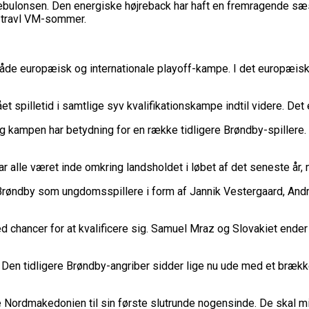
Sebulonsen. Den energiske højreback har haft en fremragende sæ
n travl VM-sommer.
 både europæisk og internationale playoff-kampe. I det europæisk
 spilletid i samtlige syv kvalifikationskampe indtil videre. Det e
og kampen har betydning for en række tidligere Brøndby-spiller
alle været inde omkring landsholdet i løbet af det seneste år, 
d Brøndby som ungdomsspillere i form af Jannik Vestergaard, And
ed chancer for at kvalificere sig. Samuel Mraz og Slovakiet ende
. Den tidligere Brøndby-angriber sidder lige nu ude med et bræk
re Nordmakedonien til sin første slutrunde nogensinde. De skal 