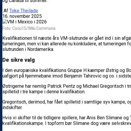
og Canada til sommer.
Af
Toke Theilade
16. november 2025
Foto: Cocu15/Wiki Commons
Kvalifikationen til næste års VM-slutrunde er gået ind i sin afg
turneringen, men vi kan allerede nu konkludere, at turneringen fo
slutrunden i Nordamerika.
De sikre valg
I den europæiske kvalifikations Gruppe H kæmper Østrig og Bosn
uafgjort på hjemmebane imod Benjamin Tahirovic og co. i sidste ru
Østrigerne har nemlig Patrick Pentz og Michael Gregoritsch i 
spilletid i tre kampe i denne kvalifikation.
Gregoritsch, derimod, har fået spilletid i samtlige syv kampe, o
indskifter.
Hvis vi skifter til de tidligere spillere, har Anis Ben Slimane 
kvalifikationskampe. I topform bør Slimane dog være selvskreve