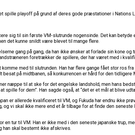
et spille playoff på grund af deres gode præstationer i Nations L
icere sig til sin første VM-slutrunde nogensinde. Det kan betyde
en det kunne snildt være blevet til mange flere.
elserne gang på gang, da han ikke ønsker at forlade sin kone og 
landstræneren foretrækker de spillere, der har været med i kvalif
t komme med til slutrunden. Han har flere gange fået stor ros f
 besat på midtbanen, så konkurrencen er hård for den tidligere 
r næppe til at ske for det engelske landshold, men hans bedstefa
ke at spille for dem”. Han sagde også, at “det er et mål at blive udt
 er allerede kvalificeret til VM, og Fukuda har endnu ikke prøvet
og vi skal ikke mere end et år tilbage for at finde den seneste B
or en tur til VM. Han er ikke med i den seneste japanske trup, 
g han skal bestemt ikke afskrives.