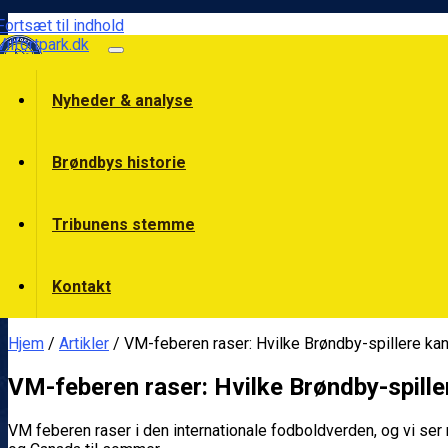
Fortsæt til indhold
Vilfortpark.dk
Nyheder & analyse
Brøndbys historie
Tribunens stemme
Kontakt
Hjem
/
Artikler
/ VM-feberen raser: Hvilke Brøndby-spillere ka
VM-feberen raser: Hvilke Brøndby-spille
VM feberen raser i den internationale fodboldverden, og vi ser