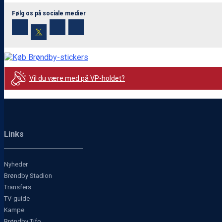
Følg os på sociale medier
𝕏
Vil du være med på VP-holdet?
Links
Nyheder
Brøndby Stadion
Transfers
TV-guide
Kampe
Brøndby Tifo