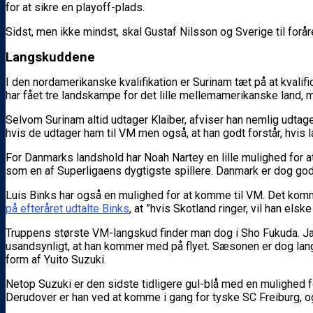
for at sikre en playoff-plads.
Sidst, men ikke mindst, skal Gustaf Nilsson og Sverige til forår
Langskuddene
I den nordamerikanske kvalifikation er Surinam tæt på at kvalif
har fået tre landskampe for det lille mellemamerikanske land, m
Selvom Surinam altid udtager Klaiber, afviser han nemlig udtag
hvis de udtager ham til VM men også, at han godt forstår, hvis 
For Danmarks landshold har Noah Nartey en lille mulighed for a
som en af Superligaens dygtigste spillere. Danmark er dog godt
Luis Binks har også en mulighed for at komme til VM. Det komme
på efteråret udtalte Binks
, at ”hvis Skotland ringer, vil han els
Truppens største VM-langskud finder man dog i Sho Fukuda. Japan
usandsynligt, at han kommer med på flyet. Sæsonen er dog lang, 
form af Yuito Suzuki.
Netop Suzuki er den sidste tidligere gul-blå med en mulighed f
Derudover er han ved at komme i gang for tyske SC Freiburg, o