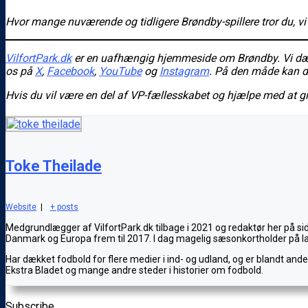
Hvor mange nuværende og tidligere Brøndby-spillere tror du, v
VilfortPark.dk
er en uafhængig hjemmeside om Brøndby. Vi dække
os
på
X
,
Facebook
,
YouTube
og
Instagram
. På den måde kan du 
Hvis du vil være en del af VP-fællesskabet og hjælpe med at 
Toke Theilade
Website
|
+ posts
Medgrundlægger af VilfortPark.dk tilbage i 2021 og redaktør her på si
Danmark og Europa frem til 2017. I dag magelig sæsonkortholder på l
Har dækket fodbold for flere medier i ind- og udland, og er blandt and
Ekstra Bladet og mange andre steder i historier om fodbold.
Subscribe