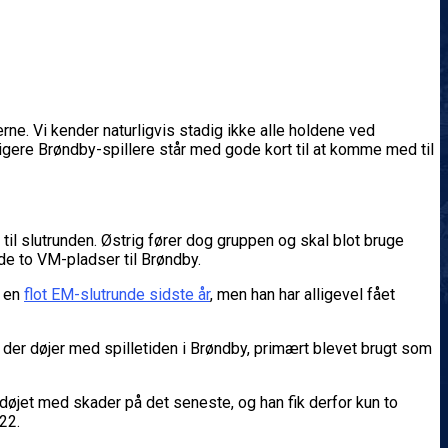
erne. Vi kender naturligvis stadig ikke alle holdene ved
idligere Brøndby-spillere står med gode kort til at komme med til
il slutrunden. Østrig fører dog gruppen og skal blot bruge
yde to VM-pladser til Brøndby.
r en
flot EM-slutrunde sidste år
, men han har alligevel fået
, der døjer med spilletiden i Brøndby, primært blevet brugt som
r døjet med skader på det seneste, og han fik derfor kun to
22.