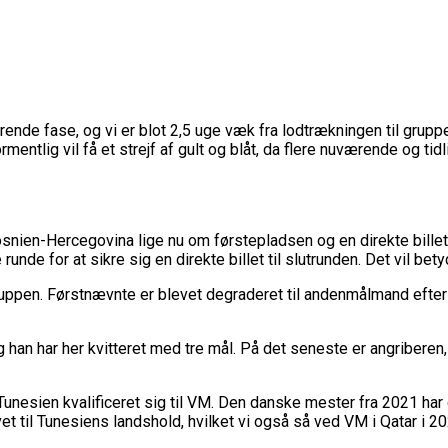
ørende fase, og vi er blot 2,5 uge væk fra lodtrækningen til grupp
rmentlig vil få et strejf af gult og blåt, da flere nuværende og t
ien-Hercegovina lige nu om førstepladsen og en direkte billet t
nde for at sikre sig en direkte billet til slutrunden. Det vil bet
truppen. Førstnævnte er blevet degraderet til andenmålmand efte
g han har her kvitteret med tre mål. På det seneste er angriberen
og Tunesien kvalificeret sig til VM. Den danske mester fra 2021 ha
t til Tunesiens landshold, hvilket vi også så ved VM i Qatar i 20