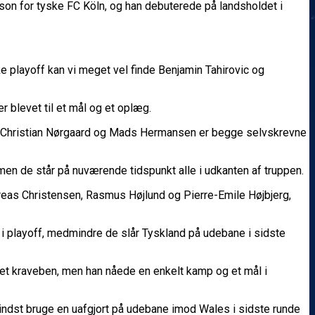
son for tyske FC Köln, og han debuterede på landsholdet i
e playoff kan vi meget vel finde Benjamin Tahirovic og
r blevet til et mål og et oplæg.
e. Christian Nørgaard og Mads Hermansen er begge selvskrevne
men de står på nuværende tidspunkt alle i udkanten af truppen.
reas Christensen, Rasmus Højlund og Pierre-Emile Højbjerg,
r i playoff, medmindre de slår Tyskland på udebane i sidste
ket kraveben, men han nåede en enkelt kamp og et mål i
mindst bruge en uafgjort på udebane imod Wales i sidste runde