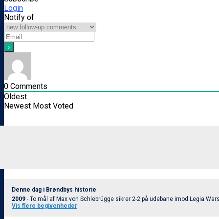
Login
Notify of
0
Comments
Oldest
Newest
Most Voted
Denne dag i Brøndbys historie
2009
- To mål af Max von Schlebrügge sikrer 2-2 på udebane imod Legia Wa
Vis flere begivenheder