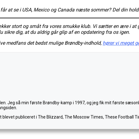
i får at se i USA, Mexico og Canada næste sommer? Del din hold
r stort og småt fra vores smukke klub. Vi sætter en ære i at 
sikre dig, at du aldrig går glip af en opdatering fra os igen.
give medfans det bedst mulige Brøndby-indhold,
hører vi meget g
den. Jeg så min første Brøndby-kamp i 1997, og jeg fik mit første sæso
angsiden.
et blevet publiceret i The Blizzard, The Moscow Times, These Football Ti