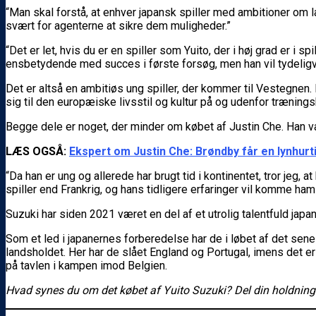
“Man skal forstå, at enhver japansk spiller med ambitioner om l
svært for agenterne at sikre dem muligheder.”
“Det er let, hvis du er en spiller som Yuito, der i høj grad er i 
ensbetydende med succes i første forsøg, men han vil tydeligv
Det er altså en ambitiøs ung spiller, der kommer til Vestegnen. L
sig til den europæiske livsstil og kultur på og udenfor trænings
Begge dele er noget, der minder om købet af Justin Che. Han val
LÆS OGSÅ:
Ekspert om Justin Che: Brøndby får en lynhurt
“Da han er ung og allerede har brugt tid i kontinentet, tror jeg, 
spiller end Frankrig, og hans tidligere erfaringer vil komme h
Suzuki har siden 2021 været en del af et utrolig talentfuld japa
Som et led i japanernes forberedelse har de i løbet af det sen
landsholdet. Her har de slået England og Portugal, imens det er
på tavlen i kampen imod Belgien.
Hvad synes du om det købet af Yuito Suzuki? Del din holdnin