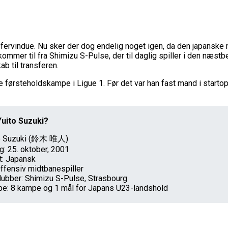
sfervindue. Nu sker der dog endelig noget igen, da den japanske
 kommer til fra Shimizu S-Pulse, der til daglig spiller i den næ
b til transferen.
 tre førsteholdskampe i Ligue 1. Før det var han fast mand i starto
uito Suzuki?
to Suzuki (鈴木 唯人)
: 25. oktober, 2001
et: Japansk
Offensiv midtbanespiller
klubber: Shimizu S-Pulse, Strasbourg
e: 8 kampe og 1 mål for Japans U23-landshold