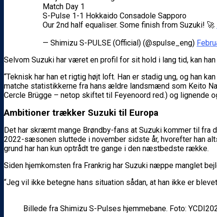
Match Day 1
S-Pulse 1-1 Hokkaido Consadole Sapporo
Our 2nd half equaliser. Some finish from Suzuki! 🚀
— Shimizu S-PULSE (Official) (@spulse_eng)
Febru
Selvom Suzuki har været en profil for sit hold i lang tid, kan ha
“Teknisk har han et rigtig højt loft. Han er stadig ung, og han kan
matche statistikkerne fra hans ældre landsmænd som Keito Naka
Cercle Brügge – netop skiftet til Feyenoord red.) og lignende og 
Ambitioner trækker Suzuki til Europa
Det har skræmt mange Brøndby-fans at Suzuki kommer til fra de
2022-sæsonen sluttede i november sidste år, hvorefter han altså 
grund har han kun optrådt tre gange i den næstbedste række.
Siden hjemkomsten fra Frankrig har Suzuki næppe manglet bejlere
“Jeg vil ikke betegne hans situation sådan, at han ikke er bleve
Billede fra Shimizu S-Pulses hjemmebane. Foto: YCDI