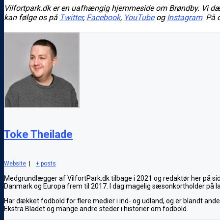
Vilfortpark.dk er en uafhængig hjemmeside om Brøndby. Vi dækk
kan følge os på
Twitter
,
Facebook
,
YouTube
og
Instagram
.
På 
Toke Theilade
Website
|
+ posts
Medgrundlægger af VilfortPark.dk tilbage i 2021 og redaktør her på si
Danmark og Europa frem til 2017. I dag magelig sæsonkortholder på l
Har dækket fodbold for flere medier i ind- og udland, og er blandt and
Ekstra Bladet og mange andre steder i historier om fodbold.