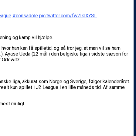
eague
#consadole
pic.twitter.com/fw2IklXYSL
træning og kamp vil hjælpe.
 hvor han kan få spilletid, og så tror jeg, at man vil se ham
, Ayase Ueda (22 mål i den belgiske liga i sidste sæson for
r Orlowitz.
nske liga, akkurat som Norge og Sverige, følger kalenderåret.
reelt kun spillet i J2 League i en lille måneds tid. Af samme
 mest muligt.