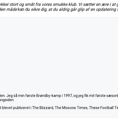
er stort og småt fra vores smukke klub. Vi sætter en ære i at g
den måde
kan du
sikre dig, at du aldrig går glip af en opdatering 
den. Jeg så min første Brøndby-kamp i 1997, og jeg fik mit første sæso
angsiden.
et blevet publiceret i The Blizzard, The Moscow Times, These Football Ti