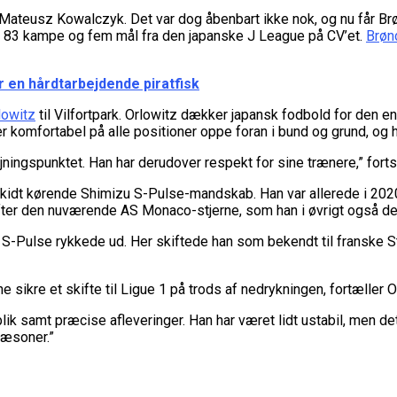
Mateusz Kowalczyk. Det var dog åbenbart ikke nok, og nu får Brøn
ed 83 kampe og fem mål fra den japanske J League på CV’et.
Brøn
 en hårdtarbejdende piratfisk
lowitz
til Vilfortpark. Orlowitz dækker japansk fodbold for den
 er komfortabel på alle positioner oppe foran i bund og grund, og 
ingspunktet. Han har derudover respekt for sine trænere,” forts
 skidt kørende Shimizu S-Pulse-mandskab. Han var allerede i 2020
ter den nuværende AS Monaco-stjerne, som han i øvrigt også de
zu S-Pulse rykkede ud. Her skiftede han som bekendt til franske 
e sikre et skifte til Ligue 1 på trods af nedrykningen, fortæller 
lik samt præcise afleveringer. Han har været lidt ustabil, men de
sæsoner.”