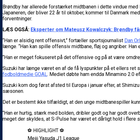
Brøndby har allerede forstærket midtbanen i dette vindue med 
Japaneren, der bliver 22 år til oktober, kommer til Danmark m
forventninger.
LÆS OGSÅ:
Eksperter om Mateusz Kowalczyk: Brøndby får
“Han er alsidig rent offensivt,” fortæller sportsjournalist
Dan Or
længe. “Han kan spille offensiv midtbane, fløj og angriber. Han
“Han er meget fokuseret på det offensive og på at være omdrejn
Suzuki har længe været en af de få lyspunkter på et ellers ret
fodboldmedie GOAL
. Mediet døbte ham endda Minamino 2.0 ef
Suzuki kom dog først afsted til Europa i januar efter, at Shimi
sæsonen.
Det er bestemt ikke tilfældigt, at den unge midtbanespiller kunn
“Han er hurtig, stærk med bolden, dribler godt og har godt overb
meget der skyldes, at S-Pulse har været et dårligt hold i flere 
⚽️ HIGHLIGHT ⚽️
Meiji Yasuda J1 League