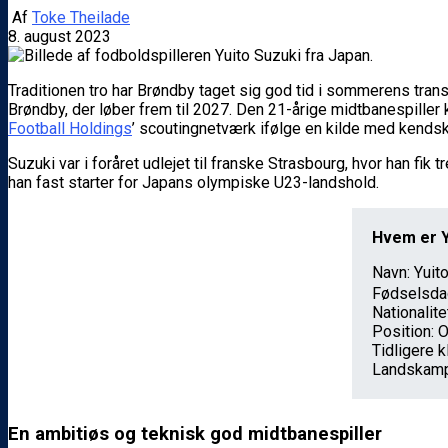
Af
Toke Theilade
8. august 2023
Traditionen tro har Brøndby taget sig god tid i sommerens tran
Brøndby, der løber frem til 2027. Den 21-årige midtbanespiller
Football Holdings
’ scoutingnetværk ifølge en kilde med kendska
Suzuki var i foråret udlejet til franske Strasbourg, hvor han fik
han fast starter for Japans olympiske U23-landshold.
Hvem er Y
Navn: Yui
Fødselsdag
Nationalit
Position: 
Tidligere 
Landskamp
En ambitiøs og teknisk god midtbanespiller