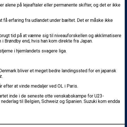
 alene på lejeaftaler eller permanente skifter, og det er ikke
 at få erfaring fra udlandet under bæltet. Det er måske ikke
 brugt tid på at vænne sig til niveauforskellen og akklimatisere
em i Brøndby end, hvis han kom direkte fra Japan.
tjerne i hjemlandets svagere liga.
r, at Denmark bliver et meget bedre landingssted for en japansk
tz.
r efter at vinde medaljer ved OL i Paris.
tartet inde i de seneste otte venskabskampe for U23-
le nederlag til Belgien, Schweiz og Spanien. Suzuki kom endda