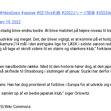
#HereGoes
#spulse
#0219vs札幌
#2022Jリーグ開幕
#2022jl
ary 19, 2022
n stadig blive endnu bedre. At blive matchet på højere niveau til 
 udvikle sig meget. Det, der bliver vigtigt, er at komme på et hold,
mura (14 mål i den østrigske liga for LASK i sidste sæson red.)
så tage et skridt videre til en større og stærkere klub,” forklare
n næstbedste række. Med til den historie hører dog, at den japa
skiftede til Strasbourg i slutningen af januar. Suziki har derfor 
. Han har dog prioriteret at forblive i Europa for at udvikle sig
t samlet op af en bedre japansk klub,” siger Orlowitz.
2020/Wiki Commons