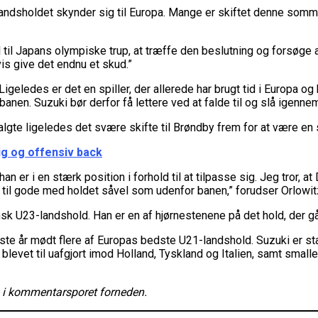
andsholdet skynder sig til Europa. Mange er skiftet denne sommer
spil til Japans olympiske trup, at træffe den beslutning og forsøge
is give det endnu et skud.”
igeledes er det en spiller, der allerede har brugt tid i Europa og
banen. Suzuki bør derfor få lettere ved at falde til og slå igenn
gte ligeledes det svære skifte til Brøndby frem for at være en s
ig og offensiv back
at han er i en stærk position i forhold til at tilpasse sig. Jeg tro
am til gode med holdet såvel som udenfor banen,” forudser Orlowi
nsk U23-landshold. Han er en af hjørnestenene på det hold, der gå
este år mødt flere af Europas bedste U21-landshold. Suzuki er s
 blevet til uafgjort imod Holland, Tyskland og Italien, samt smal
g i kommentarsporet forneden.