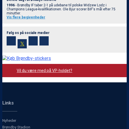
1996
- Brøndby IF taber 2-1 på udebane til polske Widzew Lodz i
Champions League-kvalifikationen. Ole Bjur scorer BIF's mål efter 75
minutter.
Vis flere begivenheder
Følg os på sociale medier
𝕏
Vil du være med på VP-holdet?
Links
Nyheder
Brøndby Stadion