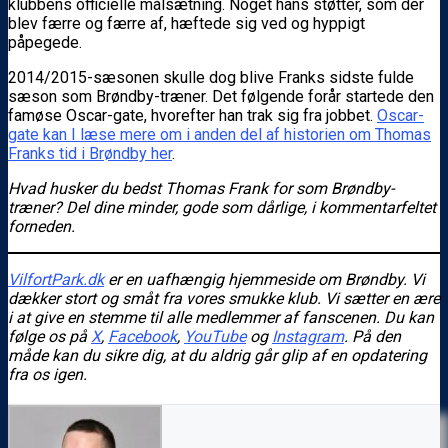
klubbens officielle målsætning. Noget hans støtter, som der
blev færre og færre af, hæftede sig ved og hyppigt
påpegede.
2014/2015-sæsonen skulle dog blive Franks sidste fulde
sæson som Brøndby-træner. Det følgende forår startede den
famøse Oscar-gate, hvorefter han trak sig fra jobbet.
Oscar-
gate kan I læse mere om i anden del af historien om Thomas
Franks tid i Brøndby her
.
Hvad husker du bedst Thomas Frank for som Brøndby-
træner? Del dine minder, gode som dårlige, i kommentarfeltet
forneden.
VilfortPark.dk
er en uafhængig hjemmeside om Brøndby. Vi
dækker stort og småt fra vores smukke klub. Vi sætter en ære
i at give en stemme til alle medlemmer af fanscenen. Du kan
følge os på
X
,
Facebook
,
YouTube
og
Instagram
. På den
måde kan du sikre dig, at du aldrig går glip af en opdatering
fra os igen.