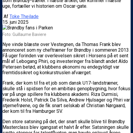
som Brøndby-træner. I næste artikel, der kommer i næste
uge, fortæller vi historien om Oscar-gate.
Af
Toke Theilade
15. juni 2025
Foto: Guillaume Baviere
Nye vinde blæste over Vestegnen, da Thomas Frank blev
annonceret som ny cheftræner for Brøndby i sommeren 2013.
Få uger forinden var overlevelsen sikret i Horsens på et sent
mål af Lebogang Phiri, og investeringer fra blandt andet Aldo
Petersen betød, at klubbens økonomi nu endegyldigt var
fremtidssikret og konkurstruslen afværget.
Frank, der kom til fra et job som dansk U17-landstræner,
skulle stå i spidsen for en ambitiøs genopbygning, hvor fokus
var på unge spillere fra klubbens akademi. Riza Durmisi,
Frederik Holst, Patrick Da Silva, Andrew Hjulsager og Phiri var
stjernefrøene, og de fik snart selskab af Christian Nørgaard,
der kom til fra Hamburger SV.
Den store satsning på det, der snart skulle blive til Brøndby
Masterclass blev igangsat et halvt år efter. Satsningen skulle
sætte stopper for talentflugten, man havde oplevet årene