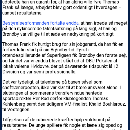
udstedte han en garanti for, at han aldrig ville fyre Thomas
Frank så længe, arbejdet blev gjort ordentligt i hverdagen –
uanset resultaterne.
Bestyrelsesformanden fortalte endda
, at han troede så meget
på den nylancerede talentsatsning på lang sigt, at han og
Brøndby var villige til at æde en nedrykning på kort sigt.
Thomas Frank fik hurtigt brug for sin jobgaranti, da han fik en
forfærdelig start på sin Brøndby-tid. Først i
ottendespillerunde af Superligaen fik Brøndby den første sejr,
og før det var vi endda blevet slået ud af DBU Pokalen af
lokalrivalerne Hvidovre, der på daværende tidspunkt lå i 2.
Division og var semi-professionelle.
Det var tydeligt, at talenterne på banen såvel som
cheftrænerposten, ikke var klar til at bære ansvaret alene. I
slutningen af sommerens transfervindue hentede
sportsdirektør Per Rud derfor klublegenden Thomas
Kahlenberg samt den tidligere VM-finalist, Khalid Bouhlarouz,
til Vestegnen.
Tilføjelsen af de rutinerede kræfter hjalp voldsomt på
resultaterne. De unge spillere fik nogle at læne sig opad og