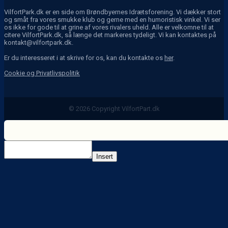
VilfortPark.dk er en side om Brøndbyernes Idrætsforening. Vi dækker stort
og småt fra vores smukke klub og gerne med en humoristisk vinkel. Vi ser
os ikke for gode til at grine af vores rivalers uheld. Alle er velkomne til at
citere VilfortPark.dk, så længe det markeres tydeligt. Vi kan kontaktes på
kontakt@vilfortpark.dk.
Er du interesseret i at skrive for os, kan du kontakte os
her
.
Cookie og Privatlivspolitik
© 2026 Copyright VilfortPart.dk
Insert