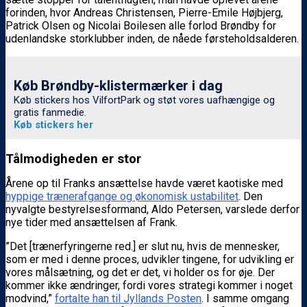
forinden, hvor Andreas Christensen, Pierre-Emile Højbjerg,
Patrick Olsen og Nicolai Boilesen alle forlod Brøndby for
udenlandske storklubber inden, de nåede førsteholdsalderen.
Køb Brøndby-klistermærker i dag
Køb stickers hos VilfortPark og støt vores uafhængige og
gratis fanmedie.
Køb stickers her
Tålmodigheden er stor
Årene op til Franks ansættelse havde været kaotiske med
hyppige trænerafgange og økonomisk ustabilitet
. Den
nyvalgte bestyrelsesformand, Aldo Petersen, varslede derfor
nye tider med ansættelsen af Frank.
”Det [trænerfyringerne red.] er slut nu, hvis de mennesker,
som er med i denne proces, udvikler tingene, for udvikling er
vores målsætning, og det er det, vi holder os for øje. Der
kommer ikke ændringer, fordi vores strategi kommer i noget
modvind,”
fortalte han til Jyllands Posten
. I samme omgang