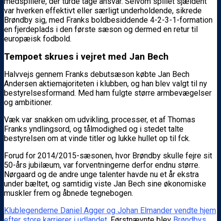
medspillere, der turde tage ansvar. Selvom spillet sjældent
var hverken effektivt eller særligt underholdende, sikrede
Brøndby sig, med Franks boldbesiddende 4-2-3-1-formation
en fjerdeplads i den første sæson og dermed en retur til
europæisk fodbold.
Tempoet skrues i vejret med Jan Bech
Halvvejs gennem Franks debutsæson købte Jan Bech
Andersen aktiemajoriteten i klubben, og han blev valgt til ny
bestyrelsesformand. Med ham fulgte større armbevægelser
og ambitioner.
Væk var snakken om udvikling, processer, et af Thomas
Franks yndlingsord, og tålmodighed og i stedet talte
bestyrelsen om at vinde titler og lukke hullet op til fck.
Forud for 2014/2015-sæsonen, hvor Brøndby skulle fejre sit
50-års jubilæum, var forventningerne derfor endnu større.
Nørgaard og de andre unge talenter havde nu et år ekstra
under bæltet, og samtidig viste Jan Bech sine økonomiske
muskler frem og åbnede tegnebogen.
Klublegenderne Daniel Agger og Johan Elmander vendte hjem
efter store karrierer i udlandet
. Førstnævnte blev
Brøndbys