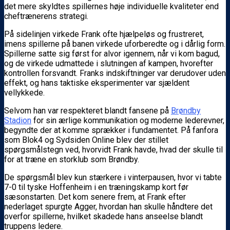
det mere skyldtes spillernes høje individuelle kvaliteter end
cheftrænerens strategi.
På sidelinjen virkede Frank ofte hjælpeløs og frustreret,
imens spillerne på banen virkede uforberedte og i dårlig form.
Spillerne satte sig først for alvor igennem, når vi kom bagud,
og de virkede udmattede i slutningen af kampen, hvorefter
kontrollen forsvandt. Franks indskiftninger var derudover uden
effekt, og hans taktiske eksperimenter var sjældent
vellykkede.
Selvom han var respekteret blandt fansene på
Brøndby
Stadion
for sin ærlige kommunikation og moderne lederevner,
begyndte der at komme sprækker i fundamentet. På fanfora
som Blok4 og Sydsiden Online blev der stillet
spørgsmålstegn ved, hvorvidt Frank havde, hvad der skulle til
for at træne en storklub som Brøndby.
De spørgsmål blev kun stærkere i vinterpausen, hvor vi tabte
7-0 til tyske Hoffenheim i en træningskamp kort før
sæsonstarten. Det kom senere frem, at Frank efter
nederlaget spurgte Agger, hvordan han skulle håndtere det
overfor spillerne, hvilket skadede hans anseelse blandt
truppens ledere.