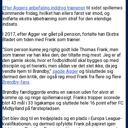
Efter Aggers anbefaling inddrog træneren
til sidst spillernes
kommende fridag, hvilket han ellers først var imod, og
indførte ekstra løbetræning som straf for den elendige
indsats.
I 2017, efter Agger var gået på pension, fortalte han Ekstra
Bladet om tiden med Frank som træner.
”Som person kunne jeg rigtig godt lide Thomas Frank, men
som træner var han ikke den, der tiltalte mig mest. Jeg er af
den gamle skole, hvor et fodboldhold skal bygges op med
disciplin og et hierarki, men sådan var det slet ikke, da jeg
vendte hjem til Brøndby,”
sagde Agger
og tilsluttede sig
dermed den kritik, der også røg imod Frank fra flere og flere
Brøndby-fans
.
Brøndby færdiggjorde endnu en sæson uden for alvor at
komme op og ringe spillemæssigt. Franks tropper scorede
blot 43 mål i 33 ligakampe og sluttede hele 16 point efter FC
Midtjylland på førstepladsen.
Det blev dog til en tredjeplads og en plads i Europa League-
kvalifikationen, og dermed opfyldte Frank på papiret igen