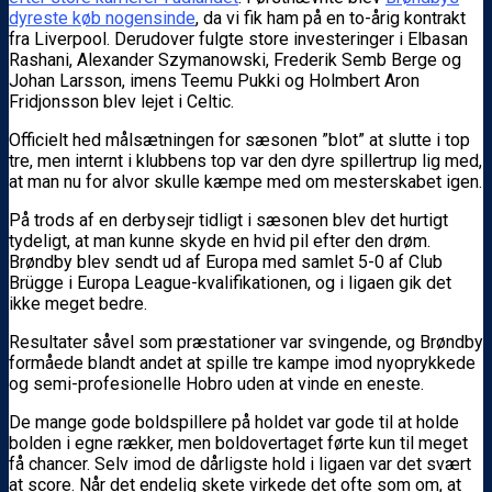
dyreste køb nogensinde
, da vi fik ham på en to-årig kontrakt
fra Liverpool. Derudover fulgte store investeringer i Elbasan
Rashani, Alexander Szymanowski, Frederik Semb Berge og
Johan Larsson, imens Teemu Pukki og Holmbert Aron
Fridjonsson blev lejet i Celtic.
Officielt hed målsætningen for sæsonen ”blot” at slutte i top
tre, men internt i klubbens top var den dyre spillertrup lig med,
at man nu for alvor skulle kæmpe med om mesterskabet igen.
På trods af en derbysejr tidligt i sæsonen blev det hurtigt
tydeligt, at man kunne skyde en hvid pil efter den drøm.
Brøndby blev sendt ud af Europa med samlet 5-0 af Club
Brügge i Europa League-kvalifikationen, og i ligaen gik det
ikke meget bedre.
Resultater såvel som præstationer var svingende, og Brøndby
formåede blandt andet at spille tre kampe imod nyoprykkede
og semi-profesionelle Hobro uden at vinde en eneste.
De mange gode boldspillere på holdet var gode til at holde
bolden i egne rækker, men boldovertaget førte kun til meget
få chancer. Selv imod de dårligste hold i ligaen var det svært
at score. Når det endelig skete virkede det ofte som om, at