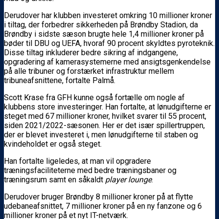
Derudover har klubben investeret omkring 10 millioner kroner
i tiltag, der forbedrer sikkerheden på Brøndby Stadion, da
Brøndby i sidste sæson brugte hele 1,4 millioner kroner på
bøder til DBU og UEFA, hvoraf 90 procent skyldtes pyroteknik.
Disse tiltag inkluderer bedre sikring af indgangene,
opgradering af kamerasystemerne med ansigtsgenkendelse
på alle tribuner og forstærket infrastruktur mellem
tribuneafsnittene, fortalte Palmå.
Scott Krase fra GFH kunne også fortælle om nogle af
klubbens store investeringer. Han fortalte, at lønudgifterne er
steget med 67 millioner kroner, hvilket svarer til 55 procent,
siden 2021/2022-sæsonen. Her er det især spillertruppen,
der er blevet investeret i, men lønudgifterne til staben og
kvindeholdet er også steget.
Han fortalte ligeledes, at man vil opgradere
træningsfaciliteterne med bedre træningsbaner og
træningsrum samt en såkaldt
player lounge
.
Derudover bruger Brøndby 8 millioner kroner på at flytte
udebaneafsnittet, 7 millioner kroner på en ny fanzone og 6
millioner kroner på et nyt IT-netværk.