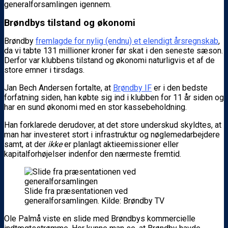
generalforsamlingen igennem.
Brøndbys tilstand og økonomi
Brøndby
fremlagde for nylig (endnu) et elendigt årsregnskab
,
da vi tabte 131 millioner kroner før skat i den seneste sæson.
Derfor var klubbens tilstand og økonomi naturligvis et af de
store emner i tirsdags.
Jan Bech Andersen fortalte, at
Brøndby IF
er i den bedste
forfatning siden, han købte sig ind i klubben for 11 år siden og
har en sund økonomi med en stor kassebeholdning.
Han forklarede derudover, at det store underskud skyldtes, at
man har investeret stort i infrastruktur og nøglemedarbejdere
samt, at der
ikke
er planlagt aktieemissioner eller
kapitalforhøjelser indenfor den nærmeste fremtid.
Slide fra præsentationen ved
generalforsamlingen. Kilde: Brøndby TV
Ole Palmå viste en slide med Brøndbys kommercielle