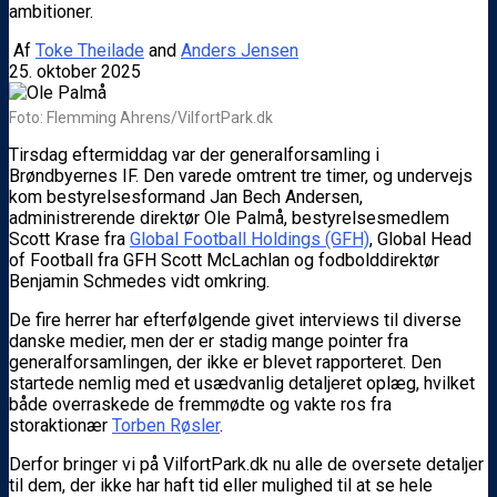
ambitioner.
Af
Toke Theilade
and
Anders Jensen
25. oktober 2025
Foto: Flemming Ahrens/VilfortPark.dk
Tirsdag eftermiddag var der generalforsamling i
Brøndbyernes IF. Den varede omtrent tre timer, og undervejs
kom bestyrelsesformand Jan Bech Andersen,
administrerende direktør Ole Palmå, bestyrelsesmedlem
Scott Krase fra
Global Football Holdings (GFH)
, Global Head
of Football fra GFH Scott McLachlan og fodbolddirektør
Benjamin Schmedes vidt omkring.
De fire herrer har efterfølgende givet interviews til diverse
danske medier, men der er stadig mange pointer fra
generalforsamlingen, der ikke er blevet rapporteret. Den
startede nemlig med et usædvanlig detaljeret oplæg, hvilket
både overraskede de fremmødte og vakte ros fra
storaktionær
Torben Røsler
.
Derfor bringer vi på VilfortPark.dk nu alle de oversete detaljer
til dem, der ikke har haft tid eller mulighed til at se hele