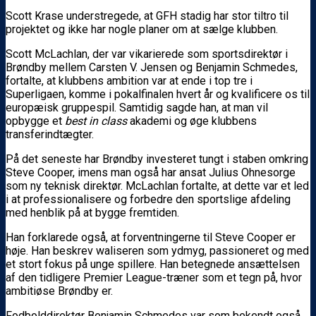
Scott Krase understregede, at GFH stadig har stor tiltro til
projektet og ikke har nogle planer om at sælge klubben.
Scott McLachlan, der var vikarierede som sportsdirektør i
Brøndby mellem Carsten V. Jensen og Benjamin Schmedes,
fortalte, at klubbens ambition var at ende i top tre i
Superligaen, komme i pokalfinalen hvert år og kvalificere os til
europæisk gruppespil. Samtidig sagde han, at man vil
opbygge et
best in class
akademi og øge klubbens
transferindtægter.
På det seneste har Brøndby investeret tungt i staben omkring
Steve Cooper, imens man også har ansat Julius Ohnesorge
som ny teknisk direktør. McLachlan fortalte, at dette var et led
i at professionalisere og forbedre den sportslige afdeling
med henblik på at bygge fremtiden.
Han forklarede også, at forventningerne til Steve Cooper er
høje. Han beskrev waliseren som ydmyg, passioneret og med
et stort fokus på unge spillere. Han betegnede ansættelsen
af den tidligere Premier League-træner som et tegn på, hvor
ambitiøse Brøndby er.
Fodbolddirektør Benjamin Schmedes var som bekendt også