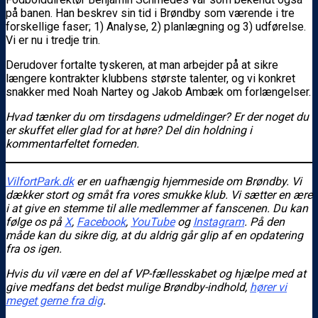
på banen. Han beskrev sin tid i Brøndby som værende i tre
forskellige faser; 1) Analyse, 2) planlægning og 3) udførelse.
Vi er nu i tredje trin.
Derudover fortalte tyskeren, at man arbejder på at sikre
længere kontrakter klubbens største talenter, og vi konkret
snakker med Noah Nartey og Jakob Ambæk om forlængelser.
Hvad tænker du om tirsdagens udmeldinger? Er der noget du
er skuffet eller glad for at høre? Del din holdning i
kommentarfeltet forneden.
VilfortPark.dk
er en uafhængig hjemmeside om Brøndby. Vi
dækker stort og småt fra vores smukke klub. Vi sætter en ære
i at give en stemme til alle medlemmer af fanscenen. Du kan
følge os
på
X
,
Facebook
,
YouTube
og
Instagram
. På den
måde kan du sikre dig, at du aldrig går glip af en opdatering
fra os igen.
Hvis du vil være en del af VP-fællesskabet og hjælpe med at
give medfans det bedst mulige Brøndby-indhold,
hører vi
meget gerne fra dig
.