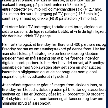
indtægtsstrømme. Her kunne man se, at Brøndby havde
markant fremgang på partnerfronten (+5,3 mio. kr.),
entréindtægter (+6 mio. kr.) og merchandisesalg (+12,7 mio.
kr.), imens der var tilbagegang på TV-penge (-13,6 mio. kr.)
samt salg af mad og drikke (F&B) på stadion (-1 mio. kr.).
Det store fald i TV-indtægter, fortalte direktøren, skyldes, at
sidste sæsons dårlige resultater betød, at vi lå dårligt i ligaen,
når der blev uddelt TV-penge.
Han fortalte også, at Brøndby har flere end 400 partnere nu, og
Brøndby har sat ny omsætningsrekord på denne front. Her har
man stort fokus på strategiske partnerskaber, og klubben
arbejder med en målsætning om at blive førende indenfor
digitale sportspartnerskaber. Her blev det nævnt, at Brøndbys
samarbejde med Volkswagen blev set som en stor succes
internt hos bilgiganten og, at de har brugt det som global
inspiration på hovedkontoret i Tyskland.
At entréindtægterne er gået så meget frem skyldes især, at
Brøndby har fået udnyttelsesgraden på billetter og sæsonkort
markant op. Her er Brøndby gået fra 71 procent til 89 procent.
Det skyldes initiativer som lancering af fanscore og krav om
minimumsbrug af sæsonkort.