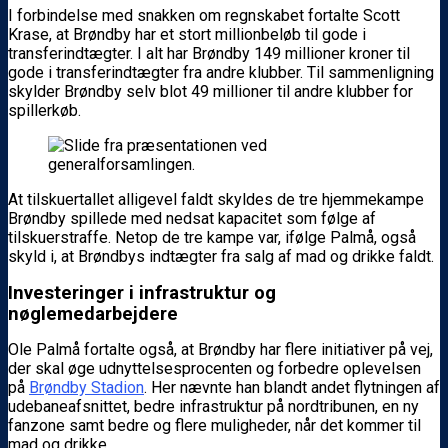
I forbindelse med snakken om regnskabet fortalte Scott
Krase, at Brøndby har et stort millionbeløb til gode i
transferindtægter. I alt har Brøndby 149 millioner kroner til
gode i transferindtægter fra andre klubber. Til sammenligning
skylder Brøndby selv blot 49 millioner til andre klubber for
spillerkøb.
At tilskuertallet alligevel faldt skyldes de tre hjemmekampe
Brøndby spillede med nedsat kapacitet som følge af
tilskuerstraffe. Netop de tre kampe var, ifølge Palmå, også
skyld i, at Brøndbys indtægter fra salg af mad og drikke faldt.
Investeringer i infrastruktur og
nøglemedarbejdere
Ole Palmå fortalte også, at Brøndby har flere initiativer på vej,
der skal øge udnyttelsesprocenten og forbedre oplevelsen
på
Brøndby Stadion
. Her nævnte han blandt andet flytningen af
udebaneafsnittet, bedre infrastruktur på nordtribunen, en ny
fanzone samt bedre og flere muligheder, når det kommer til
mad og drikke.