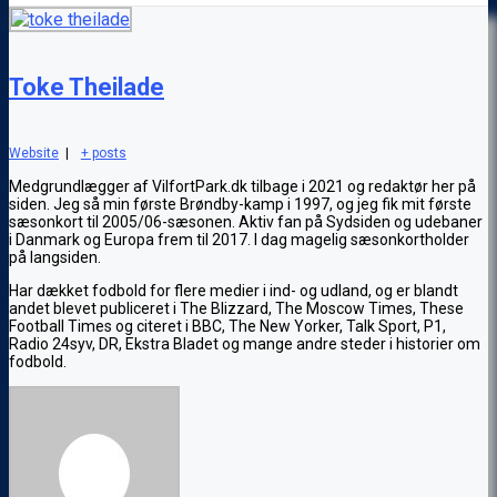
Toke Theilade
Website
|
+ posts
Medgrundlægger af VilfortPark.dk tilbage i 2021 og redaktør her på
siden. Jeg så min første Brøndby-kamp i 1997, og jeg fik mit første
sæsonkort til 2005/06-sæsonen. Aktiv fan på Sydsiden og udebaner
i Danmark og Europa frem til 2017. I dag magelig sæsonkortholder
på langsiden.
Har dækket fodbold for flere medier i ind- og udland, og er blandt
andet blevet publiceret i The Blizzard, The Moscow Times, These
Football Times og citeret i BBC, The New Yorker, Talk Sport, P1,
Radio 24syv, DR, Ekstra Bladet og mange andre steder i historier om
fodbold.