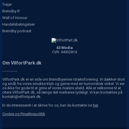
Trøjer
Brøndby IF
Wall of Honour
Handelsbetingelser
Brøndby podcast
43 Media
CVR: 44932814
Om VilfortPark.dk
VilfortPark.dk er en side om Brøndbyernes Idrætsforening. Vi dækker stort
og småt fra vores smukke klub og gerne med en humoristisk vinkel. Vi ser
os ikke for gode til at grine af vores rivalers uheld. Alle er velkomne til at
citere VilfortPark.dk, så længe det markeres tydeligt. Vi kan kontaktes på
kontakt@vilfortpark.dk.
Er du interesseret i at skrive for os, kan du kontakte os
her
.
Cookie og Privatlivspolitik