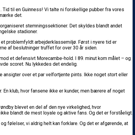
 til en Guinness! Vi talte ni forskellige pubber fra vores
 mærke det.
 organiseret stemningssektioner. Det skyldes blandt andet
ngelske stadioner.
 problemfyldt arbejderklassemiljø. Først i nyere tid er
 af beslutninger truffet for over 30 år siden.
mod et defensivt Morecambe-hold. I 89. minut kom målet – og
avde scoret. Nu lykkedes det endelig.
sigter over et par velfortjente pints. Ikke noget stort eller
der. En klub, hvor fansene ikke er kunder, men bærere af noget
ndby blevet en del af den nye virkelighed, hvor
ikke blandt de mest loyale og aktive fans. Og det er forståeligt.
g følelser, vi aldrig helt kan forklare. Og det er afgørende, at