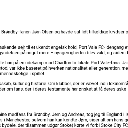
d Brøndby-fanen Jørn Olsen og havde sat lidt tilfældige krydser p
raskende sejr til et ukendt engelsk hold, Port Vale FC- dengang 
gyndelsen på noget mere – nysgerrigheden blev vakt, og siden da 
 mødte han på en udekamp mod Charlton to lokale Port Vale-fans, J
od, var ikke baseret på hverken nationalitet eller generation, me
menneskelige i spillet.
skab, kultur og historie. Om klubber, der er vævet ind i lokalomr
er om fans, der i deres testamente har ønsket at få deres aske 
ine medfans fra Brøndby, Jørn og Andreas, tog jeg til England i
e os i Manchester, selvom han kun kendte Jørn, siger alt om hans
ks bydele, der tilsammen udgør Stoke) kørte vi forbi Stoke City 