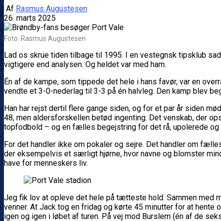
Af
Rasmus Augustesen
26. marts 2025
Foto: Rasmus Augustesen
Lad os skrue tiden tilbage til 1995. I en vestegnsk tipsklub sa
vigtigere end analysen. Og heldet var med ham.
Én af de kampe, som tippede det hele i hans favør, var en over
vendte et 3-0-nederlag til 3-3 på én halvleg. Den kamp blev be
Han har rejst dertil flere gange siden, og for et par år siden
48, men aldersforskellen betød ingenting. Det venskab, der opst
topfodbold – og en fælles begejstring for det rå, upolerede og 
For det handler ikke om pokaler og sejre. Det handler om fælles
der eksempelvis et særligt hjørne, hvor navne og blomster mind
have for menneskers liv.
Jeg fik lov at opleve det hele på tætteste hold. Sammen med m
venner. At Jack tog en fridag og kørte 45 minutter for at hent
igen og igen i løbet af turen. På vej mod Burslem (én af de se