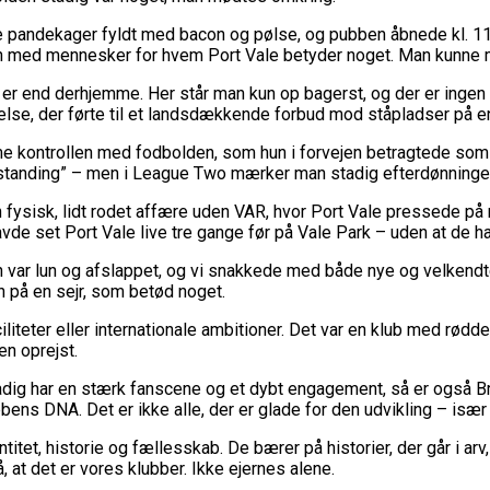
andekager fyldt med bacon og pølse, og pubben åbnede kl. 11. Tid
 men med mennesker for hvem Port Vale betyder noget. Man kunne
er end derhjemme. Her står man kun op bagerst, og der er ingen
lse, der førte til et landsdækkende forbud mod ståpladser på e
e kontrollen med fodbolden, som hun i forvejen betragtede som et
tanding” – men i League Two mærker man stadig efterdønningerne
isk, lidt rodet affære uden VAR, hvor Port Vale pressede på 
vde set Port Vale live tre gange før på Vale Park – uden at de h
ar lun og afslappet, og vi snakkede med både nye og velkendte an
på en sejr, som betød noget.
ciliteter eller internationale ambitioner. Det var en klub med rød
en oprejst.
ig har en stærk fanscene og et dybt engagement, så er også Brø
bbens DNA. Det er ikke alle, der er glade for den udvikling – især 
et, historie og fællesskab. De bærer på historier, der går i arv, o
 at det er vores klubber. Ikke ejernes alene.