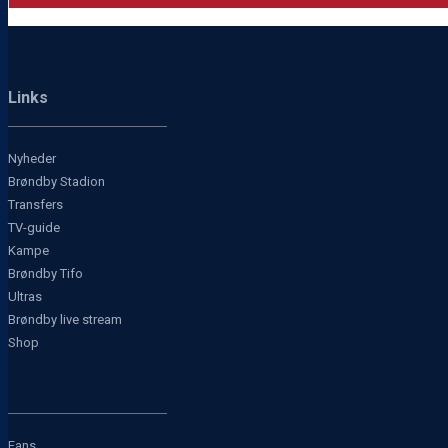
Links
Nyheder
Brøndby Stadion
Transfers
TV-guide
Kampe
Brøndby Tifo
Ultras
Brøndby live stream
Shop
Fans