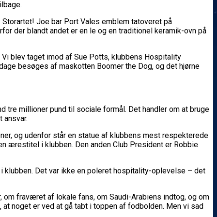
ilbage.
t. Storartet! Joe bar Port Vales emblem tatoveret på
for der blandt andet er en le og en traditionel keramik-ovn på
 Vi blev taget imod af Sue Potts, klubbens Hospitality
mpdage besøges af maskotten Boomer the Dog, og det hjørne
tre millioner pund til sociale formål. Det handler om at bruge
t ansvar.
oner, og udenfor står en statue af klubbens mest respekterede
en ærestitel i klubben. Den anden Club President er Robbie
i klubben. Det var ikke en poleret hospitality-oplevelse – det
, om fraværet af lokale fans, om Saudi-Arabiens indtog, og om
, at noget er ved at gå tabt i toppen af fodbolden. Men vi sad