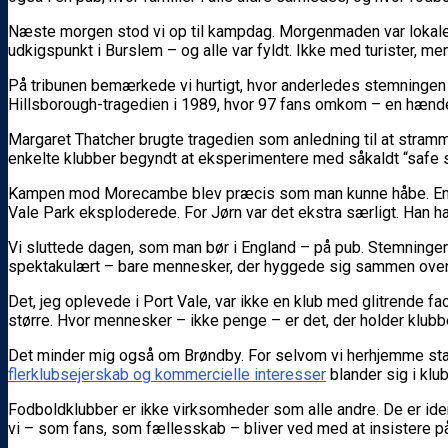
Næste morgen stod vi op til kampdag. Morgenmaden var lokale p
udkigspunkt i Burslem – og alle var fyldt. Ikke med turister,
På tribunen bemærkede vi hurtigt, hvor anderledes stemningen 
Hillsborough-tragedien i 1989, hvor 97 fans omkom – en hænde
Margaret Thatcher brugte tragedien som anledning til at stramm
enkelte klubber begyndt at eksperimentere med såkaldt “safe s
Kampen mod Morecambe blev præcis som man kunne håbe. En fys
Vale Park eksploderede. For Jørn var det ekstra særligt. Han ha
Vi sluttede dagen, som man bør i England – på pub. Stemningen v
spektakulært – bare mennesker, der hyggede sig sammen oven 
Det, jeg oplevede i Port Vale, var ikke en klub med glitrende fa
større. Hvor mennesker – ikke penge – er det, der holder klubb
Det minder mig også om Brøndby. For selvom vi herhjemme stad
flerklubsejerskab og kommercielle interesser
blander sig i klu
Fodboldklubber er ikke virksomheder som alle andre. De er identit
vi – som fans, som fællesskab – bliver ved med at insistere på,