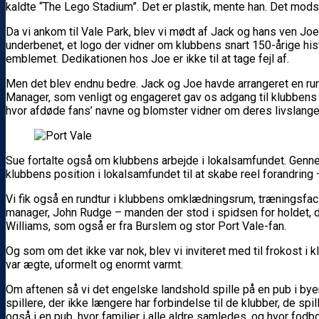
kaldte “The Lego Stadium”. Det er plastik, mente han. Det modsat
Da vi ankom til Vale Park, blev vi mødt af Jack og hans ven Joe,
underbenet, et logo der vidner om klubbens snart 150-årige hist
emblemet. Dedikationen hos Joe er ikke til at tage fejl af.
Men det blev endnu bedre. Jack og Joe havde arrangeret en rundv
Manager, som venligt og engageret gav os adgang til klubben
hvor afdøde fans’ navne og blomster vidner om deres livslange 
Sue fortalte også om klubbens arbejde i lokalsamfundet. Gennem
klubbens position i lokalsamfundet til at skabe reel forandring
Vi fik også en rundtur i klubbens omklædningsrum, træningsfac
manager, John Rudge – manden der stod i spidsen for holdet, d
Williams, som også er fra Burslem og stor Port Vale-fan.
Og som om det ikke var nok, blev vi inviteret med til frokost i
var ægte, uformelt og enormt varmt.
Om aftenen så vi det engelske landshold spille på en pub i bye
spillere, der ikke længere har forbindelse til de klubber, de sp
også i en pub, hvor familier i alle aldre samledes, og hvor fod