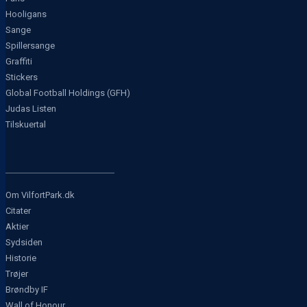
Hooligans
Sange
Spillersange
Graffiti
Stickers
Global Football Holdings (GFH)
Judas Listen
Tilskuertal
Om VilfortPark.dk
Citater
Aktier
Sydsiden
Historie
Trøjer
Brøndby IF
Wall of Honour