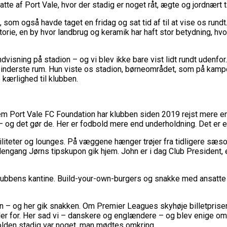
te af Port Vale, hvor der stadig er noget råt, ægte og jordnært t
 som også havde taget en fridag og sat tid af til at vise os rund
orie, en by hvor landbrug og keramik har haft stor betydning, hvor
isning på stadion – og vi blev ikke bare vist lidt rundt udenfor.
s inderste rum. Hun viste os stadion, børneområdet, som på ka
kærlighed til klubben.
 Port Vale FC Foundation har klubben siden 2019 rejst mere end 
 – og det gør de. Her er fodbold mere end underholdning. Det er e
iliteter og lounges. På væggene hænger trøjer fra tidligere sæs
engang Jørns tipskupon gik hjem. John er i dag Club President, 
 klubbens kantine. Build-your-own-burgers og snakke med ansatte 
n – og her gik snakken. Om Premier Leagues skyhøje billetpriser
iller for. Her sad vi – danskere og englændere – og blev enige om
bolden stadig var noget, man mødtes omkring.