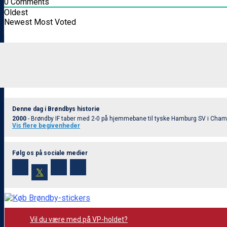
0
Comments
Oldest
Newest
Most Voted
Denne dag i Brøndbys historie
2000
- Brøndby IF taber med 2-0 på hjemmebane til tyske Hamburg SV i Champ
Vis flere begivenheder
Følg os på sociale medier
𝕏
Vil du være med på VP-holdet?