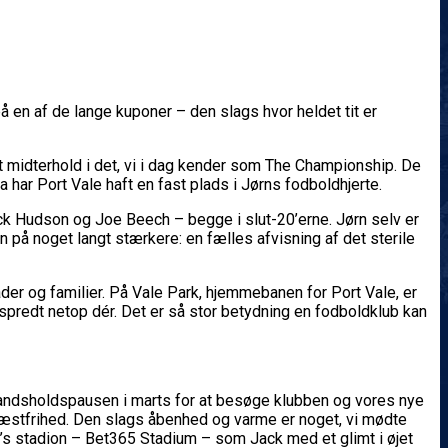
å en af de lange kuponer – den slags hvor heldet tit er
et midterhold i det, vi i dag kender som The Championship. De
har Port Vale haft en fast plads i Jørns fodboldhjerte.
ack Hudson og Joe Beech – begge i slut-20’erne. Jørn selv er
n på noget langt stærkere: en fælles afvisning af det sterile
åder og familier. På Vale Park, hjemmebanen for Port Vale, er
spredt netop dér. Det er så stor betydning en fodboldklub kan
 landsholdspausen i marts for at besøge klubben og vores nye
 gæstfrihed. Den slags åbenhed og varme er noget, vi mødte
FC’s stadion – Bet365 Stadium – som Jack med et glimt i øjet