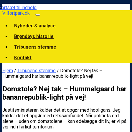
Fortsæt til indhold
Vilfortpark.dk
Nyheder & analyse
Brøndbys historie
Tribunens stemme
Kontakt
Hjem
/
Tribunens stemme
/ Domstole? Nej tak –
Hummelgaard har bananrepublik-light på vej!
Domstole? Nej tak – Hummelgaard har
bananrepublik-light på vej!
Justitsministeren kalder det et opgør med hooligans. Jeg
kalder det et opgør med retssamfundet. Når politiets ord
alene – uden om domstolene – kan ødelægge dit liv, er vi på
vej ind i farligt territorium.