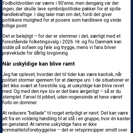
Fodboldvolden var værre i 90’erne, men dengang var der
ingen, der skulle lave symbolpolitiske pakker for at spille
handlekraftige. I dag taler man om det, fordi det giver
politikere mulighed for at posere som hardlinere og vinde
billige point.
Det er belejligt – for der er stemmer i det, særligt med et
forestående folketingsvalg i 2026. Hr. og fru Danmark kan
sidde på sofaen og føle sig trygge, mens vi fans bliver
prøveklude for dårlig lovgivning.
Når uskyldige kan blive ramt
Jeg har oplevet, hvordan det til tider kan være kaotisk, når
politiet stormer igennem for at dæmpe uro. I de situationer er
det ikke svært at forestille sig, at uskyldige kan blive revet
med. Og med den nye lov er det bare ærgerligt – så er du
stemplet. Farvel til jobbet, uden nogensinde at have været
forbi en dommer.
At reducere “ballade” til noget entydigt er naivt. Det kan være
alt fra en voldelig handling til at stå i en gruppe, hvor én kaster
en genstand. At ramme uskyldige fans er ikke
kriminalitetsforebyggelse – det er retsprincipper smidt over