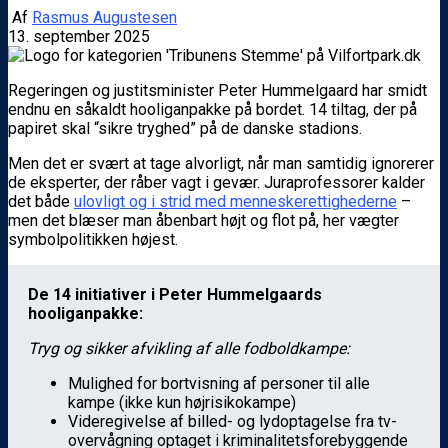
Af
Rasmus Augustesen
13. september 2025
Regeringen og justitsminister Peter Hummelgaard har smidt
endnu en såkaldt hooliganpakke på bordet. 14 tiltag, der på
papiret skal “sikre tryghed” på de danske stadions.
Men det er svært at tage alvorligt, når man samtidig ignorerer
de eksperter, der råber vagt i gevær. Juraprofessorer kalder
det både
ulovligt og i strid med menneskerettighederne
–
men det blæser man åbenbart højt og flot på, her vægter
symbolpolitikken højest.
De 14 initiativer i Peter Hummelgaards
hooliganpakke:
Tryg og sikker afvikling af alle fodboldkampe:
Mulighed for bortvisning af personer til alle
kampe (ikke kun højrisikokampe)
Videregivelse af billed- og lydoptagelse fra tv-
overvågning optaget i kriminalitetsforebyggende