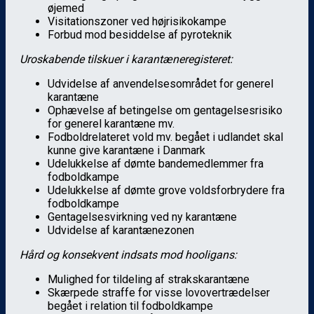
øjemed
Visitationszoner ved højrisikokampe
Forbud mod besiddelse af pyroteknik
Uroskabende tilskuer i karantæneregisteret:
Udvidelse af anvendelsesområdet for generel
karantæne
Ophævelse af betingelse om gentagelsesrisiko
for generel karantæne mv.
Fodboldrelateret vold mv. begået i udlandet skal
kunne give karantæne i Danmark
Udelukkelse af dømte bandemedlemmer fra
fodboldkampe
Udelukkelse af dømte grove voldsforbrydere fra
fodboldkampe
Gentagelsesvirkning ved ny karantæne
Udvidelse af karantænezonen
Hård og konsekvent indsats mod hooligans:
Mulighed for tildeling af strakskarantæne
Skærpede straffe for visse lovovertrædelser
begået i relation til fodboldkampe