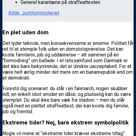
Generel karantæne på straffeattesten
Kilde: Justitsministeriet
En plet uden dom
Det lyder teknisk, men konsekvenserne er enorme. Politiet får
ret til at stemple folk uden en domstolsprøvelse. Det kan
koste familieliv, job og uddannelse – alt sammen på en
“formodning” om ballade. I et retssamfund som Danmark er
det ikke bare bekymrende, det er direkte uacceptabelt. For at
være helt ærlig minder det mere om en bananrepublik end om
et demokrati.
Forestil dig scenariet: du står i en fanmarch, nogen skubber
lidt, en enkelt idiot smider en dåse, og pludselig kan du være
stemplet. Du skal ikke bare væk fra stadion – men du står
også med en plettet straffeattest, der kan koste dig familie,
job og fremtid.
Ekstreme tider? Nej, bare ekstrem symbolpolitik
Nogle vil mene at “ekstreme tider kræver ekstreme tiltag”.