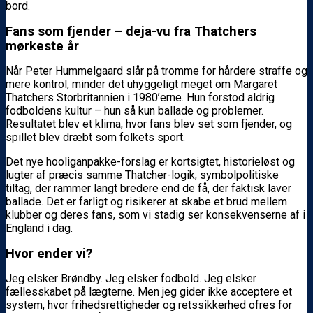
bord.
Fans som fjender – deja-vu fra Thatchers
mørkeste år
Når Peter Hummelgaard slår på tromme for hårdere straffe og
mere kontrol, minder det uhyggeligt meget om Margaret
Thatchers Storbritannien i 1980’erne. Hun forstod aldrig
fodboldens kultur – hun så kun ballade og problemer.
Resultatet blev et klima, hvor fans blev set som fjender, og
spillet blev dræbt som folkets sport.
Det nye hooliganpakke-forslag er kortsigtet, historieløst og
lugter af præcis samme Thatcher-logik; symbolpolitiske
tiltag, der rammer langt bredere end de få, der faktisk laver
ballade. Det er farligt og risikerer at skabe et brud mellem
klubber og deres fans, som vi stadig ser konsekvenserne af i
England i dag.
Hvor ender vi?
Jeg elsker Brøndby. Jeg elsker fodbold. Jeg elsker
fællesskabet på lægterne. Men jeg gider ikke acceptere et
system, hvor frihedsrettigheder og retssikkerhed ofres for