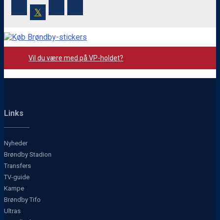
𝕏
Vil du være med på VP-holdet?
Links
Nyheder
Brøndby Stadion
Transfers
TV-guide
Kampe
Brøndby Tifo
Ultras