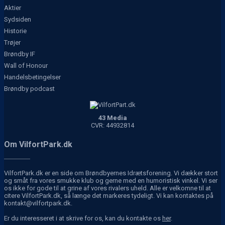
Aktier
Sydsiden
Historie
Trøjer
Brøndby IF
Wall of Honour
Handelsbetingelser
Brøndby podcast
43 Media
CVR: 44932814
Om VilfortPark.dk
VilfortPark.dk er en side om Brøndbyernes Idrætsforening. Vi dækker stort
og småt fra vores smukke klub og gerne med en humoristisk vinkel. Vi ser
os ikke for gode til at grine af vores rivalers uheld. Alle er velkomne til at
citere VilfortPark.dk, så længe det markeres tydeligt. Vi kan kontaktes på
kontakt@vilfortpark.dk.
Er du interesseret i at skrive for os, kan du kontakte os
her
.