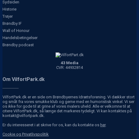
Sydsiden
Historie
Trøjer
Brøndby IF
Wall of Honour
Handelsbetingelser
Brøndby podcast
43 Media
CVR: 44932814
Om VilfortPark.dk
VilfortPark.dk er en side om Brøndbyernes Idrætsforening. Vi dækker stort
og småt fra vores smukke klub og gerne med en humoristisk vinkel. Vi ser
os ikke for gode til at grine af vores rivalers uheld. Alle er velkomne til at
citere VilfortPark.dk, så længe det markeres tydeligt. Vi kan kontaktes på
kontakt@vilfortpark.dk.
Er du interesseret i at skrive for os, kan du kontakte os
her
.
Cookie og Privatlivspolitik