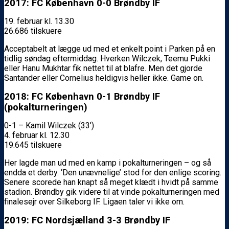
2017: FC København 0-0 Brøndby IF
19. februar kl. 13.30
26.686 tilskuere
Acceptabelt at lægge ud med et enkelt point i Parken på en
tidlig søndag eftermiddag. Hverken Wilczek, Teemu Pukki
eller Hanu Mukhtar fik nettet til at blafre. Men det gjorde
Santander eller Cornelius heldigvis heller ikke. Game on.
2018: FC København 0-1 Brøndby IF
(pokalturneringen)
0-1 – Kamil Wilczek (33’)
4. februar kl. 12.30
19.645 tilskuere
Her lagde man ud med en kamp i pokalturneringen – og så
endda et derby. ‘Den unævnelige’ stod for den enlige scoring.
Senere scorede han knapt så meget klædt i hvidt på samme
stadion. Brøndby gik videre til at vinde pokalturneringen med
finalesejr over Silkeborg IF. Ligaen taler vi ikke om.
2019: FC Nordsjælland 3-3 Brøndby IF