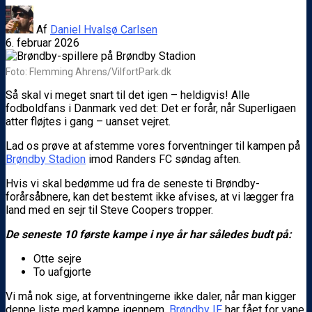
Af
Daniel Hvalsø Carlsen
6. februar 2026
Foto: Flemming Ahrens/VilfortPark.dk
Så skal vi meget snart til det igen – heldigvis! Alle
fodboldfans i Danmark ved det: Det er forår, når Superligaen
atter fløjtes i gang – uanset vejret.
Lad os prøve at afstemme vores forventninger til kampen på
Brøndby Stadion
imod Randers FC søndag aften.
Hvis vi skal bedømme ud fra de seneste ti Brøndby-
forårsåbnere, kan det bestemt ikke afvises, at vi lægger fra
land med en sejr til Steve Coopers tropper.
De seneste 10 første kampe i nye år har således budt på:
Otte sejre
To uafgjorte
Vi må nok sige, at forventningerne ikke daler, når man kigger
denne liste med kampe igennem.
Brøndby IF
har fået for vane