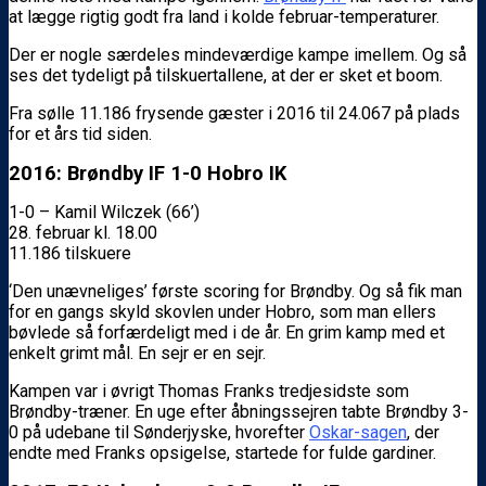
at lægge rigtig godt fra land i kolde februar-temperaturer.
Der er nogle særdeles mindeværdige kampe imellem. Og så
ses det tydeligt på tilskuertallene, at der er sket et boom.
Fra sølle 11.186 frysende gæster i 2016 til 24.067 på plads
for et års tid siden.
2016: Brøndby IF 1-0 Hobro IK
1-0 – Kamil Wilczek (66’)
28. februar kl. 18.00
11.186 tilskuere
‘Den unævneliges’ første scoring for Brøndby. Og så fik man
for en gangs skyld skovlen under Hobro, som man ellers
bøvlede så forfærdeligt med i de år. En grim kamp med et
enkelt grimt mål. En sejr er en sejr.
Kampen var i øvrigt Thomas Franks tredjesidste som
Brøndby-træner. En uge efter åbningssejren tabte Brøndby 3-
0 på udebane til Sønderjyske, hvorefter
Oskar-sagen
, der
endte med Franks opsigelse, startede for fulde gardiner.