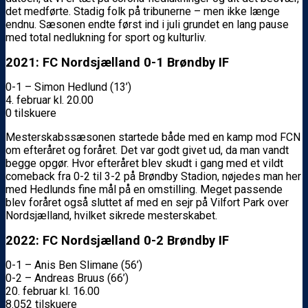
det medførte. Stadig folk på tribunerne – men ikke længe
endnu. Sæsonen endte først ind i juli grundet en lang pause
med total nedlukning for sport og kulturliv.
2021: FC Nordsjælland 0-1 Brøndby IF
0-1 – Simon Hedlund (13’)
4. februar kl. 20.00
0 tilskuere
Mesterskabssæsonen startede både med en kamp mod FCN
om efteråret og foråret. Det var godt givet ud, da man vandt
begge opgør. Hvor efteråret blev skudt i gang med et vildt
comeback fra 0-2 til 3-2 på Brøndby Stadion, nøjedes man her
med Hedlunds fine mål på en omstilling. Meget passende
blev foråret også sluttet af med en sejr på Vilfort Park over
Nordsjælland, hvilket sikrede mesterskabet.
2022: FC Nordsjælland 0-2 Brøndby IF
0-1 – Anis Ben Slimane (56’)
0-2 – Andreas Bruus (66’)
20. februar kl. 16.00
8.052 tilskuere