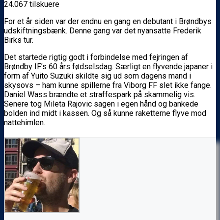
24.067 tilskuere
For et år siden var der endnu en gang en debutant i Brøndbys
udskiftningsbænk. Denne gang var det nyansatte Frederik
Birks tur.
Det startede rigtig godt i forbindelse med fejringen af
Brøndby IF’s 60 års fødselsdag. Særligt en flyvende japaner i
form af Yuito Suzuki skildte sig ud som dagens mand i
skysovs – ham kunne spillerne fra Viborg FF slet ikke fange.
Daniel Wass brændte et straffespark på skammelig vis.
Senere tog Mileta Rajovic sagen i egen hånd og bankede
bolden ind midt i kassen. Og så kunne raketterne flyve mod
nattehimlen.