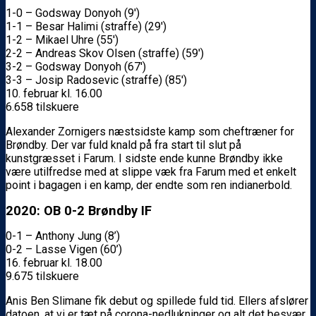
1-0 – Godsway Donyoh (9′)
1-1 – Besar Halimi (straffe) (29′)
1-2 – Mikael Uhre (55′)
2-2 – Andreas Skov Olsen (straffe) (59′)
3-2 – Godsway Donyoh (67′)
3-3 – Josip Radosevic (straffe) (85′)
10. februar kl. 16.00
6.658 tilskuere
Alexander Zornigers næstsidste kamp som cheftræner for
Brøndby. Der var fuld knald på fra start til slut på
kunstgræsset i Farum. I sidste ende kunne Brøndby ikke
være utilfredse med at slippe væk fra Farum med et enkelt
point i bagagen i en kamp, der endte som ren indianerbold.
2020: OB 0-2 Brøndby IF
0-1 – Anthony Jung (8’)
0-2 – Lasse Vigen (60’)
16. februar kl. 18.00
9.675 tilskuere
Anis Ben Slimane fik debut og spillede fuld tid. Ellers afslører
datoen, at vi er tæt på corona-nedlukninger og alt det besvær,