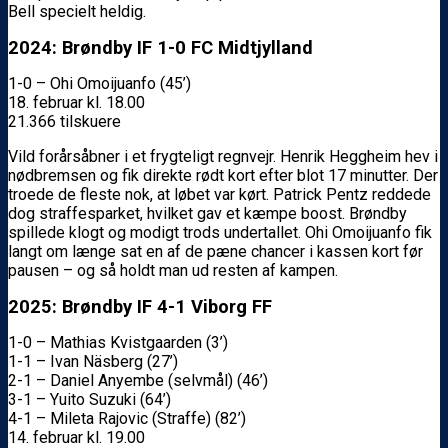
Bell specielt heldig.
2024: Brøndby IF 1-0 FC Midtjylland
1-0 – Ohi Omoijuanfo (45’)
18. februar kl. 18.00
21.366 tilskuere
Vild forårsåbner i et frygteligt regnvejr. Henrik Heggheim hev i
nødbremsen og fik direkte rødt kort efter blot 17 minutter. Der
troede de fleste nok, at løbet var kørt. Patrick Pentz reddede
dog straffesparket, hvilket gav et kæmpe boost. Brøndby
spillede klogt og modigt trods undertallet. Ohi Omoijuanfo fik
langt om længe sat en af de pæne chancer i kassen kort før
pausen – og så holdt man ud resten af kampen.
2025: Brøndby IF 4-1 Viborg FF
1-0 – Mathias Kvistgaarden (3’)
1-1 – Ivan Näsberg (27’)
2-1 – Daniel Anyembe (selvmål) (46’)
3-1 – Yuito Suzuki (64’)
4-1 – Mileta Rajovic (Straffe) (82’)
14. februar kl. 19.00