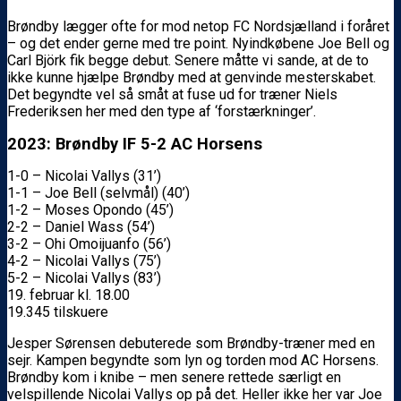
Brøndby lægger ofte for mod netop FC Nordsjælland i foråret
– og det ender gerne med tre point. Nyindkøbene Joe Bell og
Carl Björk fik begge debut. Senere måtte vi sande, at de to
ikke kunne hjælpe Brøndby med at genvinde mesterskabet.
Det begyndte vel så småt at fuse ud for træner Niels
Frederiksen her med den type af ‘forstærkninger’.
2023: Brøndby IF 5-2 AC Horsens
1-0 – Nicolai Vallys (31’)
1-1 – Joe Bell (selvmål) (40’)
1-2 – Moses Opondo (45’)
2-2 – Daniel Wass (54’)
3-2 – Ohi Omoijuanfo (56’)
4-2 – Nicolai Vallys (75’)
5-2 – Nicolai Vallys (83’)
19. februar kl. 18.00
19.345 tilskuere
Jesper Sørensen debuterede som Brøndby-træner med en
sejr. Kampen begyndte som lyn og torden mod AC Horsens.
Brøndby kom i knibe – men senere rettede særligt en
velspillende Nicolai Vallys op på det. Heller ikke her var Joe