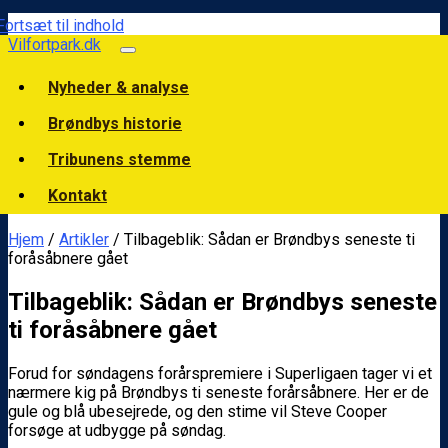
Fortsæt til indhold
Vilfortpark.dk
Nyheder & analyse
Brøndbys historie
Tribunens stemme
Kontakt
Hjem
/
Artikler
/ Tilbageblik: Sådan er Brøndbys seneste ti
foråsåbnere gået
Tilbageblik: Sådan er Brøndbys seneste
ti foråsåbnere gået
Forud for søndagens forårspremiere i Superligaen tager vi et
nærmere kig på Brøndbys ti seneste forårsåbnere. Her er de
gule og blå ubesejrede, og den stime vil Steve Cooper
forsøge at udbygge på søndag.