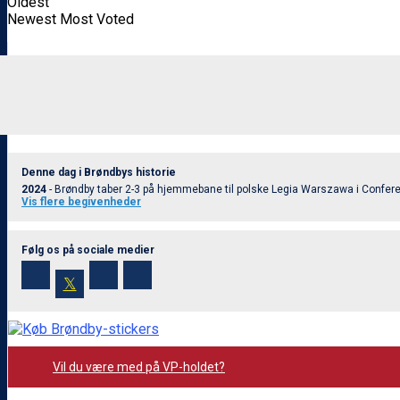
Oldest
Newest
Most Voted
Denne dag i Brøndbys historie
2024
- Brøndby taber 2-3 på hjemmebane til polske Legia Warszawa i Confere
Vis flere begivenheder
Følg os på sociale medier
𝕏
Vil du være med på VP-holdet?