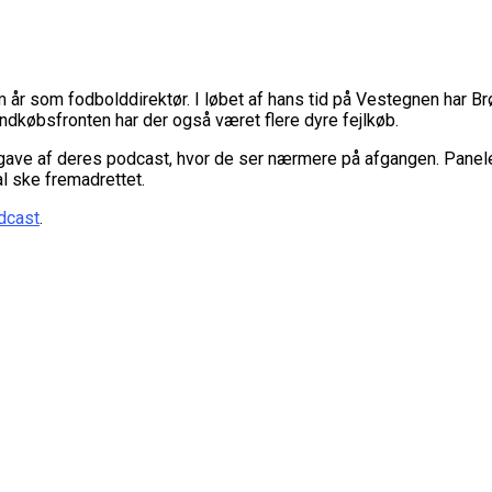
 år som fodbolddirektør. I løbet af hans tid på Vestegnen har Br
ndkøbsfronten har der også været flere dyre fejlkøb.
ave af deres podcast, hvor de ser nærmere på afgangen. Panelet
al ske fremadrettet.
dcast
.