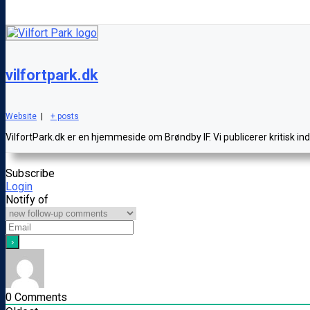
vilfortpark.dk
Website
|
+ posts
VilfortPark.dk er en hjemmeside om Brøndby IF. Vi publicerer kritisk i
Subscribe
Login
Notify of
0
Comments