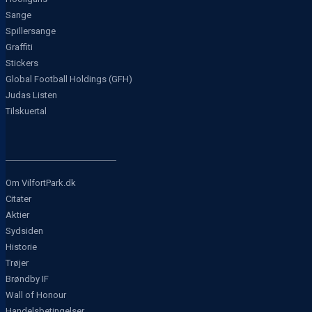
Sange
Spillersange
Graffiti
Stickers
Global Football Holdings (GFH)
Judas Listen
Tilskuertal
Om VilfortPark.dk
Citater
Aktier
Sydsiden
Historie
Trøjer
Brøndby IF
Wall of Honour
Handelsbetingelser