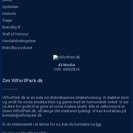
Sydsiden
Historie
Trøjer
Brøndby IF
Wall of Honour
Handelsbetingelser
Brøndby podcast
43 Media
CVR: 44932814
Om VilfortPark.dk
VilfortPark.dk er en side om Brøndbyernes Idrætsforening. Vi dækker stort
og småt fra vores smukke klub og gerne med en humoristisk vinkel. Vi ser
os ikke for gode til at grine af vores rivalers uheld. Alle er velkomne til at
citere VilfortPark.dk, så længe det markeres tydeligt. Vi kan kontaktes på
kontakt@vilfortpark.dk.
Er du interesseret i at skrive for os, kan du kontakte os
her
.