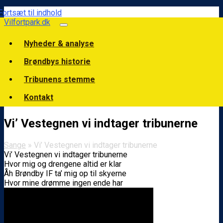
Fortsæt til indhold
Vilfortpark.dk
Nyheder & analyse
Brøndbys historie
Tribunens stemme
Kontakt
Vi’ Vestegnen vi indtager tribunerne
Sange
» Vi’ Vestegnen vi indtager tribunerne
Vi’ Vestegnen vi indtager tribunerne
Hvor mig og drengene altid er klar
Åh Brøndby IF ta’ mig op til skyerne
Hvor mine drømme ingen ende har