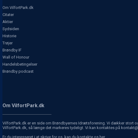
Om VilfortPark.dk
Citater
Aktier
Sydsiden
Historie
Trøjer
Brøndby IF
Wall of Honour
Handelsbetingelser
Brøndby podcast
Om VilfortPark.dk
VilfortPark.dk er en side om Brøndbyernes Idrætsforening. Vi dækker stort og s
VilfortPark.dk, så længe det markeres tydeligt. Vi kan kontaktes på kontakt@
Er du interesseret i at skrive for os, kan du kontakte os
her
.