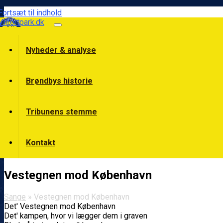
Fortsæt til indhold
Vilfortpark.dk
Nyheder & analyse
Brøndbys historie
Tribunens stemme
Kontakt
Vestegnen mod København
Sange
» Vestegnen mod København
Det' Vestegnen mod København
Det' kampen, hvor vi lægger dem i graven