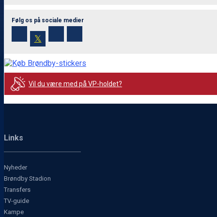
Følg os på sociale medier
𝕏
Vil du være med på VP-holdet?
Links
Nyheder
Brøndby Stadion
Transfers
TV-guide
Kampe