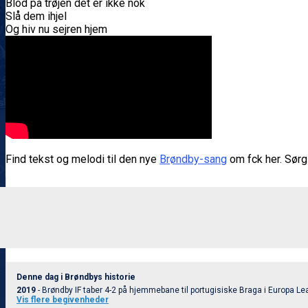
Blod på trøjen det er ikke nok
Slå dem ihjel
Og hiv nu sejren hjem
Find tekst og melodi til den nye
Brøndby-sang
om fck her. Sørg 
Denne dag i Brøndbys historie
2019
- Brøndby IF taber 4-2 på hjemmebane til portugisiske Braga i Europa Lea
Vis flere begivenheder