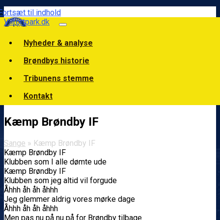
Fortsæt til indhold
Vilfortpark.dk
Nyheder & analyse
Brøndbys historie
Tribunens stemme
Kontakt
Kæmp Brøndby IF
Sange
» Kæmp Brøndby IF
Kæmp Brøndby IF
Klubben som I alle dømte ude
Kæmp Brøndby IF
Klubben som jeg altid vil forgude
Åhhh åh åh åhhh
Jeg glemmer aldrig vores mørke dage
Åhhh åh åh åhhh
Men pas nu på nu på for Brøndby tilbage