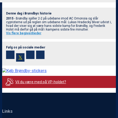
Denne dag i Brøndbys historie
2015
- Brøndby spiller 2-2 på udebane imod AC Omonoia og slår
cyprioterne ud på reglen om udebane mål. Lukas Hradecky bliver udvist i,
hvad der viser sig at være hans sidste kamp for Brøndby, og Frederik
Holst må derfor gå på mål i kampens sidste fire minutter.
Vis flere begivenheder
Følg os på sociale medier
𝕏
Vil du være med på VP-holdet?
Links