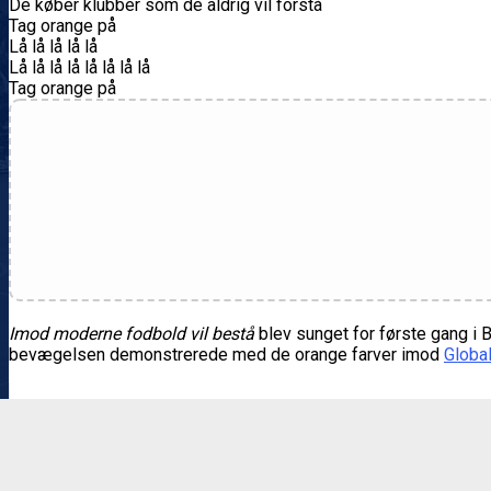
De køber klubber som de aldrig vil forstå
Tag orange på
Lå lå lå lå lå
Lå lå lå lå lå lå lå lå
Tag orange på
Imod moderne fodbold vil bestå
blev sunget for første gang i
bevægelsen demonstrerede med de orange farver imod
Global