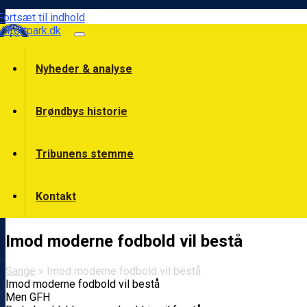
Fortsæt til indhold
Vilfortpark.dk
Nyheder & analyse
Brøndbys historie
Tribunens stemme
Kontakt
Imod moderne fodbold vil bestå
Sange
» Imod moderne fodbold vil bestå
Imod moderne fodbold vil bestå
Men GFH