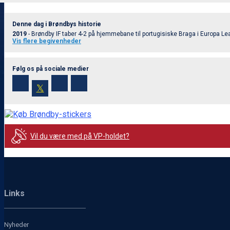
Denne dag i Brøndbys historie
2019
- Brøndby IF taber 4-2 på hjemmebane til portugisiske Braga i Europa Lea
Vis flere begivenheder
Følg os på sociale medier
𝕏
Vil du være med på VP-holdet?
Links
Nyheder