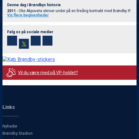
Denne dag i Brøndbys historie
2011
- Oke Akpoveta skriver under på en fireårig kontrakt med Brøndby IF.
Vis flere begivenheder
Følg os på sociale medier
𝕏
Vil du være med på VP-holdet?
Links
Nyheder
Brøndby Stadion