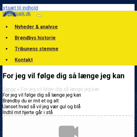
Fortsæt til indhold
Vilfortpark.dk
Nyheder & analyse
Brøndbys historie
Tribunens stemme
Kontakt
For jeg vil følge dig så længe jeg kan
Sange
» For jeg vil følge dig så længe jeg kan
For jeg vil følge dig så længe jeg kan
Brøndby du er mit et og alt
Uanset hvad så vil jeg vær gul og blå
Indtil mit hjerte går i stå