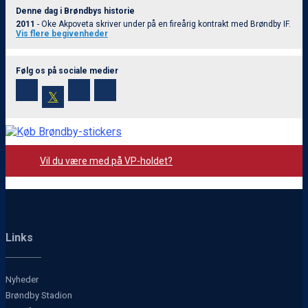
Denne dag i Brøndbys historie
2011
- Oke Akpoveta skriver under på en fireårig kontrakt med Brøndby IF.
Vis flere begivenheder
Følg os på sociale medier
𝕏
Vil du være med på VP-holdet?
Links
Nyheder
Brøndby Stadion