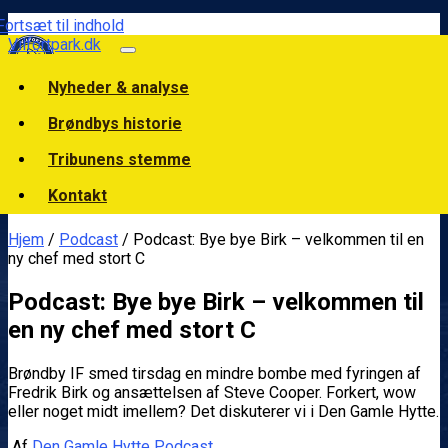
Fortsæt til indhold
Vilfortpark.dk
Nyheder & analyse
Brøndbys historie
Tribunens stemme
Kontakt
Hjem
/
Podcast
/ Podcast: Bye bye Birk – velkommen til en
ny chef med stort C
Podcast: Bye bye Birk – velkommen til
en ny chef med stort C
Brøndby IF smed tirsdag en mindre bombe med fyringen af
Fredrik Birk og ansættelsen af Steve Cooper. Forkert, wow
eller noget midt imellem? Det diskuterer vi i Den Gamle Hytte.
Af
Den Gamle Hytte Podcast