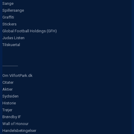
Sange
Spillersange
Graffiti
Stickers
Global Football Holdings (GFH)
Judas Listen
Tilskuertal
Om VilfortPark.dk
Citater
Aktier
Sydsiden
Historie
Trøjer
Brøndby IF
Wall of Honour
Handelsbetingelser