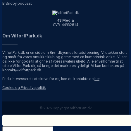
Brøndby podcast
43 Media
CVR: 44932814
Om VilfortPark.dk
VilfortPark.dk er en side om Brøndbyernes Idrætsforening. Vi dækker stort
og småt fra vores smukke klub og gerne med en humoristisk vinkel. Vi ser
os ikke for gode til at grine af vores rivalers uheld. Alle er velkomne til at
citere VilfortPark.dk, så længe det markeres tydeligt. Vi kan kontaktes på
kontakt@vilfortpark.dk.
Er du interesseret i at skrive for os, kan du kontakte os
her
.
Cookie og Privatlivspolitik
© 2026 Copyright VilfortPart.dk